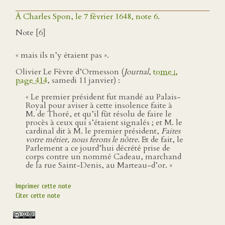
À Charles Spon, le 7 février 1648, note 6.
Note [6]
« mais ils n’y étaient pas ».
Olivier Le Fèvre d’Ormesson (
Journal
,
tome
i
,
page 414
, samedi 11 janvier) :
« Le premier président fut mandé au Palais-
Royal pour aviser à cette insolence faite à
M. de Thoré, et qu’il fût résolu de faire le
procès à ceux qui s’étaient signalés ; et M. le
cardinal dit à M. le premier président,
Faites
votre métier, nous ferons le nôtre
. Et de fait, le
Parlement a ce jourd’hui décrété prise de
corps contre un nommé Cadeau, marchand
de la rue Saint-Denis, au Marteau-d’or. »
Imprimer cette note
Citer cette note