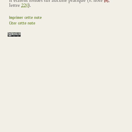
n’étaient fondés sur aucune pratique (
v
. note
,
[9]
lettre
220
).
Imprimer cette note
Citer cette note