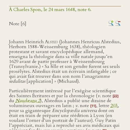
À Charles Spon, le 24 mars 1648, note 6.
Note [6]
Johann Heinrich
Alsted
(Johannes Henricus Alstedius,
Herborn 1588-Weissemburg 1638), théologien
protestant et savant encyclopédique allemand,
enseigna la théologie dans sa ville natale jusqu’en
1629 avant de partir professer à Weissembourg
(Transylvanie.) « Sa fille et son gendre furent ses seuls
prosélytes. Alstedius était un écrivain infatigable ; ce
qui avait fait trouver dans son nom l’anagramme
sedulitas
[application] » (Michaud).
Particulièrement intéressé par l’exégèse scientifique
des Saintes Écritures et par la chronologie (
v
. note
[22]
du
Naudæana 2
), Alstedius a publié une dizaine de
volumineux ouvrages en latin ;
v
. note
, lettre
203
,
[11]
pour sa gigantesque
Encyclopædia universa
dont on
était en train de préparer une réédition à Lyon (en
voulant l’orner d’un portrait de l’auteur). Guy Patin
l’appréciait, mais lui a reproché ses avis médicaux qui