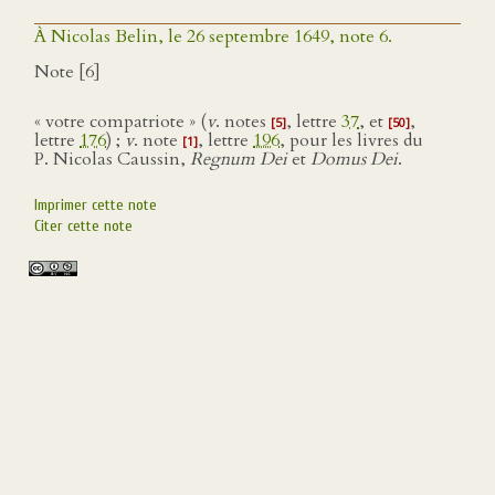
À Nicolas Belin, le 26 septembre 1649, note 6.
Note [6]
« votre compatriote » (
v
. notes
, lettre
37
, et
,
[5]
[50]
lettre
176
) ;
v
. note
, lettre
196
, pour les livres du
[1]
P. Nicolas Caussin,
Regnum Dei
et
Domus Dei
.
Imprimer cette note
Citer cette note