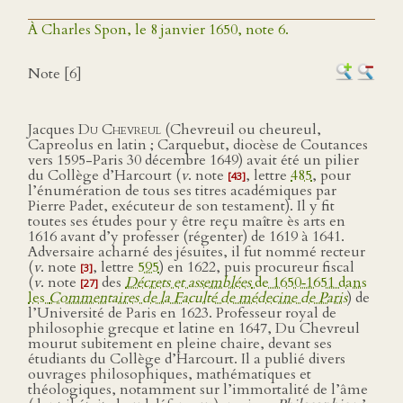
À Charles Spon, le 8 janvier 1650, note 6.
Note [6]
Jacques
Du Chevreul
(Chevreuil ou cheureul,
Capreolus en latin ; Carquebut, diocèse de Coutances
vers 1595-Paris 30 décembre 1649) avait été un pilier
du Collège d’Harcourt (
v
. note
, lettre
485
, pour
[43]
l’énumération de tous ses titres académiques par
Pierre Padet, exécuteur de son testament). Il y fit
toutes ses études pour y être reçu maître ès arts en
1616 avant d’y professer (régenter) de 1619 à 1641.
Adversaire acharné des jésuites, il fut nommé recteur
(
v
. note
, lettre
595
) en 1622, puis procureur fiscal
[3]
(
v
. note
des
Décrets et assemblées
de 1650‑1651 dans
[27]
les
Commentaires de la Faculté de médecine de Paris
) de
l’Université de Paris en 1623. Professeur royal de
philosophie grecque et latine en 1647, Du Chevreul
mourut subitement en pleine chaire, devant ses
étudiants du Collège d’Harcourt. Il a publié divers
ouvrages philosophiques, mathématiques et
théologiques, notamment sur l’immortalité de l’âme