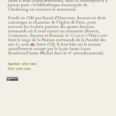
(dont il était chaud défenseur), mais sa
Philosophie
n’a
jamais paru ; la bibliothèque municipale de
Cherbourg en conserve le manuscrit.
Fondé en 1280 par Raoul d’Harcourt, docteur en droit
canonique et chanoine de l’église de Paris, pour
recevoir les écoliers pauvres des quatre diocèses
normands où il avait exercé un ministère (Rouen,
Coutances, Bayeux et Évreux), le
Collège d’Harcourt
était le siège de la Nation normande de la Faculté des
arts (
v
. note
, lettre
679
). Il était bâti sur le terrain
[8]
actuellement occupé par le lycée Saint-Louis
e
(boulevard Saint-Michel dans le
vi
arrondissement).
Imprimer cette note
Citer cette note