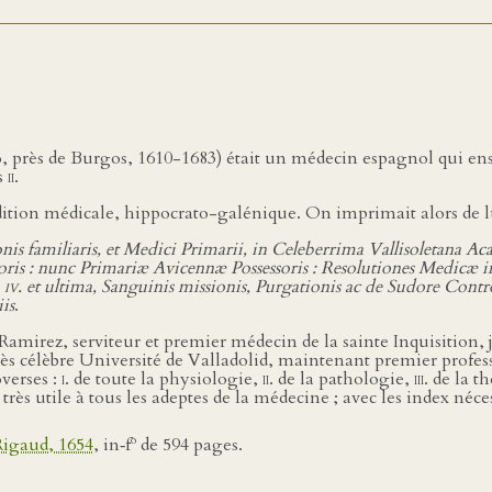
rès de Burgos, 1610-1683) était un médecin espagnol qui ensei
s
ii
.
dition médicale, hippocrato-galénique. On imprimait alors de lu
nis familiaris, et Medici Primarii, in Celeberrima Vallisoletana
is : nunc Primariæ Avicennæ Possessoris : Resolutiones Medicæ i
.
iv.
et ultima, Sanguinis missionis, Purgationis ac de Sudore Contr
is
.
irez, serviteur et premier médecin de la sainte Inquisition, jad
ès célèbre Université de Valladolid, maintenant premier profess
overses :
i
. de toute la physiologie,
ii
. de la pathologie,
iii
. de la t
très utile à tous les adeptes de la médecine ; avec les index néces
o
Rigaud, 1654
, in‑f
de 594 pages.