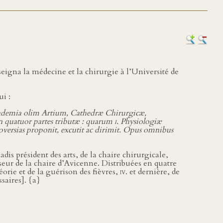
gna la médecine et la chirurgie à l’Université de
i :
 Academia olim Artium, Cathedræ Chirurgicæ,
n quatuor partes tributæ : quarum
i
. Physiologiæ
oversias proponit, excutit ac dirimit. Opus omnibus
is président des arts, de la chaire chirurgicale,
eur de la chaire d’Avicenne. Distribuées en quatre
héorie et de la guérison des fièvres,
iv.
et dernière, de
saires]. {a}