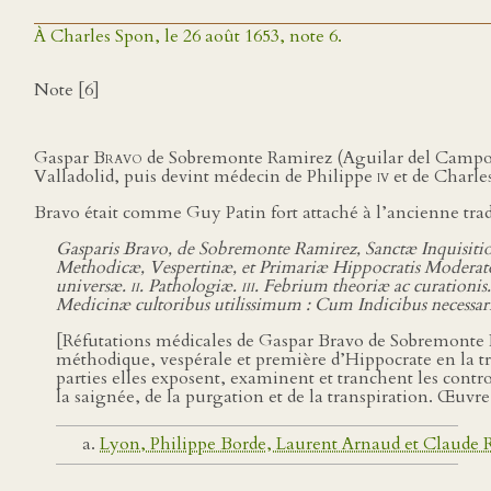
À Charles Spon, le 26 août 1653, note 6.
Note [6]
Gaspar
Bravo
de Sobremonte Ramirez (Aguilar del Campo, p
Valladolid, puis devint médecin de Philippe
iv
et de Charle
Bravo était comme Guy Patin fort attaché à l’ancienne tra
Gasparis Bravo, de Sobremonte Ramirez, Sanctæ Inquisitio
Methodicæ, Vespertinæ, et Primariæ Hippocratis Moderator
universæ.
ii
. Pathologiæ.
iii
. Febrium theoriæ ac curationis
Medicinæ cultoribus utilissimum : Cum Indicibus necessari
[Réfutations médicales de Gaspar Bravo de Sobremonte Ram
méthodique, vespérale et première d’Hippocrate en la tr
parties elles exposent, examinent et tranchent les contr
la saignée, de la purgation et de la transpiration. Œuvre 
Lyon, Philippe Borde, Laurent Arnaud et Claude 