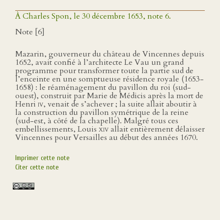
À Charles Spon, le 30 décembre 1653, note 6.
Note [6]
Mazarin, gouverneur du château de Vincennes depuis
1652, avait confié à l’architecte Le Vau un grand
programme pour transformer toute la partie sud de
l’enceinte en une somptueuse résidence royale (1653-
1658) : le réaménagement du pavillon du roi (sud-
ouest), construit par Marie de Médicis après la mort de
Henri
iv
, venait de s’achever ; la suite allait aboutir à
la construction du pavillon symétrique de la reine
(sud-est, à côté de la chapelle). Malgré tous ces
embellissements, Louis
xiv
allait entièrement délaisser
Vincennes pour Versailles au début des années 1670.
Imprimer cette note
Citer cette note