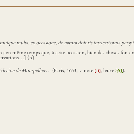
imulque multa, ex occasione, de natura doloris intricatissima pers
n ; en même temps que, à cette occasion, bien des choses fort em
bservations…] {b}
médecine de Montpellier…
(Paris, 1653,
v
. note
, lettre
351
).
[11]