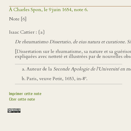
À Charles Spon, le 9 juin 1654, note 6.
Note [6]
Isaac Cattier : {a}
De rheumatismo Dissertatio, de eius natura et curatione. S
[Dissertation sur le rhumatisme, sa nature et sa guériso
expliquées avec netteté et illustrées par de nouvelles o
Auteur de la
Seconde Apologie de l’Université en 
o
Paris, veuve Petit, 1653, in‑8
.
Imprimer cette note
Citer cette note