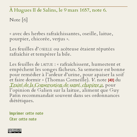
À Hugues II de Salins, le 9 mars 1657, note 6.
Note [6]
« avec des herbes rafraîchissantes, oseille, laitue,
pourpier, chicorée, verjus ».
Les feuilles d’
oseille
ou acéteuse étaient réputées
rafraîchir et tempérer la bile.
Les feuilles de
laitue
: « rafraîchissent, humectent et
empêchent les songes fâcheux. Sa semence est bonne
pour remédier à l’ardeur d’urine, pour apaiser la soif
et faire dormir » (Thomas Corneille).
V
. note
du
[43]
Traité de la Conservation de santé, chapitre
ii
, pour
l’opinion de Galien sur la laitue, aliment que Guy
Patin recommandait souvent dans ses ordonnances
diététiques.
Imprimer cette note
Citer cette note