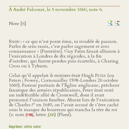
À André Falconet, le 5 novembre 1660, note 6.
Note [6]
Rassis
: « ce qui n’est point ému, ni troublé de passion.
Parler de sens rassis, c’est parler sagement et avec
connaissance » (Furetière). Guy Patin faisait allusion à
l’exécution à Londres de dix régicides, à la fin
d’octobre, qui furent pendus puis écartelés, à Charing
Cross ou à Tyburn.
Celui qu’il appelait
le ministre
était Hugh
Peter
(ou
Peters ; Fowey, Cornouailles 1598-Londres 26 octobre
1660). Pasteur puritain de l’Église anglicane, prêcheur
fanatique des armées républicaines, Peter était resté
un indéfectible allié de Cromwell, dont il avait
prononcé l’oraison funèbre. Absent lors de l’exécution
er
de Charles
i
en 1649, on l’avait accusé de s’être caché
sous le masque du bourreau qui trancha la tête du roi
(
v
. note
, lettre
166
) (Plant).
[118]
Imprimer cette note