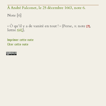
À André Falconet, le 25 décembre 1663, note 6.
Note [6]
« Ô qu’il y a de vanité en tout ! » (Perse,
v
. note
,
[7]
lettre
641
).
Imprimer cette note
Citer cette note