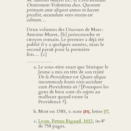
M. Antonii Mureti I.C. et Civis Romani
Orationum Volumina duo. Quorum
primum ante aliquot annos in lucem
prodiit, secundum vero recens est
editum…
Deux volumes des Discours de Marc-
Antoine Muret, {b} jurisconsulte et
citoyen romain. Le premier a déjà été
publié il y a quelques années, mais le
second paraît pour la première
fois… {c}
Le sous-titre exact que Sénèque le
Jeune a mis en tête de son traité
De la Providence
est
Quare aliqua
incommoda bonis viris accidant
cum Providentia sit ?
[Pourquoi les
gens de bien sont-ils sujets au
malheur quand existe la
Providence ?].
Mort en 1585,
v
. note
, lettre
97
.
[31]
o
Lyon, Petrus Rigaud, 1613
, in‑8
de 758 pages.