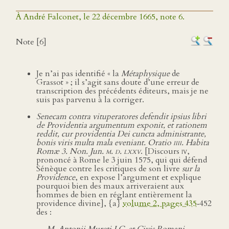
À André Falconet, le 22 décembre 1665, note 6.
Note [6]
Je n’ai pas identifié « la
Métaphysique
de
Grassot » ; il s’agit sans doute d’une erreur de
transcription des précédents éditeurs, mais je ne
suis pas parvenu à la corriger.
Senecam contra vituperatores defendit ipsius libri
de Providentia argumentum exponit, et rationem
reddit, cur providentia Dei cuncta administrante,
bonis viris multa mala eveniant. Oratio
iiii
. Habita
Romæ 3. Non. Jun.
m. d. lxxv
. [Discours
iv
,
prononcé à Rome le 3 juin 1575, qui qui défend
Sénèque contre les critiques de son livre
sur la
Providence
, en expose l’argument et explique
pourquoi bien des maux arriveraient aux
hommes de bien en réglant entièrement la
providence divine], {a}
volume 2, pages 435
‑452
des :