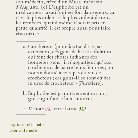
son médecin, frère d’un Musa, médecin
d’Auguste. {c} L’euphorbe est un
médicament laxatif qui est fort dangereux, car
c’est le plus ardent et le plus violent de tous
les remèdes, quand même il serait pris en
petite quantité. Il est propre aussi pour faire
éternuer. »
Crocheteur (portefaix) se dit, « par
extension, des gens de basse condition
qui font des choses indignes des
honnêtes gens : il n’appartient qu’aux
crocheteurs de battre leurs femmes ; on
nous a donné à ce repas du vin de
crocheteur ; ces gens-là se sont dit des
injures de crocheteur » (Furetière).
Euphorbe est primitivement un mot
grec signifiant « bien nourri ».
V
. note
, lettre latine
412
.
[6]
Imprimer cette note
Citer cette note