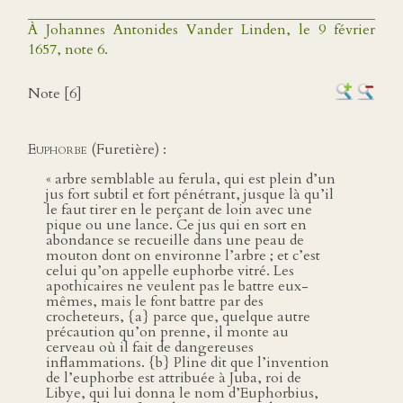
À Johannes Antonides Vander Linden, le 9 février
1657, note 6.
Note [6]
Euphorbe
(Furetière) :
« arbre semblable au ferula, qui est plein d’un
jus fort subtil et fort pénétrant, jusque là qu’il
le faut tirer en le perçant de loin avec une
pique ou une lance. Ce jus qui en sort en
abondance se recueille dans une peau de
mouton dont on environne l’arbre ; et c’est
celui qu’on appelle euphorbe vitré. Les
apothicaires ne veulent pas le battre eux-
mêmes, mais le font battre par des
crocheteurs, {a} parce que, quelque autre
précaution qu’on prenne, il monte au
cerveau où il fait de dangereuses
inflammations. {b} Pline dit que l’invention
de l’euphorbe est attribuée à Juba, roi de
Libye, qui lui donna le nom d’Euphorbius,