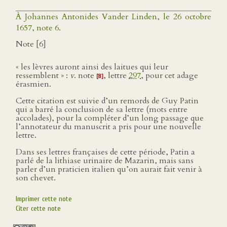
À Johannes Antonides Vander Linden, le 26 octobre
1657, note 6.
Note [6]
« les lèvres auront ainsi des laitues qui leur
ressemblent » :
v
. note
, lettre
297
, pour cet adage
[8]
érasmien.
Cette citation est suivie d’un remords de Guy Patin
qui a barré la conclusion de sa lettre (mots entre
accolades), pour la compléter d’un long passage que
l’annotateur du manuscrit a pris pour une nouvelle
lettre.
Dans ses lettres françaises de cette période, Patin a
parlé de la lithiase urinaire de Mazarin, mais sans
parler d’un praticien italien qu’on aurait fait venir à
son chevet.
Imprimer cette note
Citer cette note