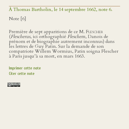
À Thomas Bartholin, le 14 septembre 1662, note 6.
Note [6]
Première de sept apparitions de ce M.
Flescher
(
Flescherus
, ici orthographié
Fleschem
, Danois de
prénom et de biographie autrement inconnus) dans
les lettres de Guy Patin. Sur la demande de son
compatriote Willem Wormius, Patin soigna Flescher
à Paris jusqu’à sa mort, en mars 1663.
Imprimer cette note
Citer cette note