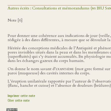
Autres écrits : Consultations et mémorandums (
ms BIU Sa
Note [6]
Pour donner une cohérence aux indications de jour (veille,
rédigée à des dates différentes, à mesure que se déroulait l
Héritée des conceptions médicales de l’Antiquité et phénom
pores invisibles situés dans la peau et dans les membranes des
(superfluités) qui s’y étaient accumulés. En physiologie mo
dans les échanges gazeux du corps humain.
On donne le nom savant d’
exanthème
(mot grec formé su
paroi (muqueuse) des cavités internes du corps.
L’éruption unilatérale rapportée par l’auteur de l’observat
(flanc, hanche et cuisse) et l’absence de douleurs (brûlures
Imprimer cette note
Citer cette note