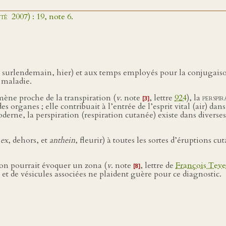
nté
2007) : 19, note 6.
 surlendemain, hier) et aux temps employés pour la conjugaison 
a maladie.
ène proche de la transpiration (
v
. note
, lettre
924
), la
perspir
[3]
 organes ; elle contribuait à l’entrée de l’esprit vital (air) dans
derne, la perspiration (respiration cutanée) existe dans divers
r
ex
, dehors, et
anthein
, fleurir) à toutes les sortes d’éruptions 
ion pourrait évoquer un zona (
v
. note
, lettre de
François Tev
[8]
) et de vésicules associées ne plaident guère pour ce diagnostic.