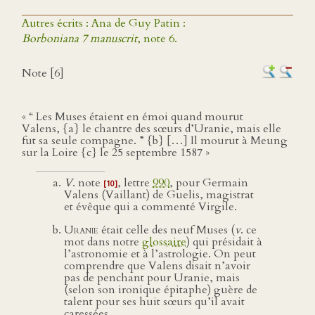
Autres écrits : Ana de Guy Patin :
Borboniana 7 manuscrit
, note 6.
Note [6]
« “ Les Muses étaient en émoi quand mourut
Valens, {a} le chantre des sœurs d’Uranie, mais elle
fut sa seule compagne. ” {b} […] Il mourut à Meung
sur la Loire {c} le 25 septembre 1587 »
V
. note
, lettre
990
, pour Germain
[10]
Valens (Vaillant) de Guelis, magistrat
et évêque qui a commenté Virgile.
Uranie
était celle des neuf Muses (
v
. ce
mot dans notre
glossaire
) qui présidait à
l’astronomie et à l’astrologie. On peut
comprendre que Valens disait n’avoir
pas de penchant pour Uranie, mais
(selon son ironique épitaphe) guère de
talent pour ses huit sœurs qu’il avait
caressées.