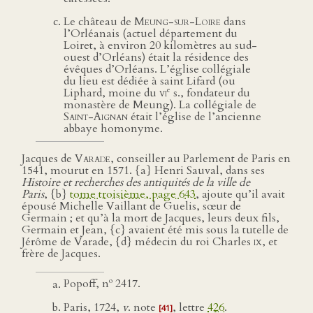
Le château de
Meung-sur-Loire
dans
l’Orléanais (actuel département du
Loiret, à environ 20 kilomètres au sud-
ouest d’Orléans) était la résidence des
évêques d’Orléans. L’église collégiale
du lieu est dédiée à saint Lifard (ou
e
Liphard, moine du
vi
s., fondateur du
monastère de Meung). La collégiale de
Saint-Aignan
était l’église de l’ancienne
abbaye homonyme.
Jacques de
Varade
, conseiller au Parlement de Paris en
1541, mourut en 1571. {a} Henri Sauval, dans ses
Histoire et recherches des antiquités de la ville de
Paris
, {b}
tome troisième, page 643
, ajoute qu’il avait
épousé Michelle Vaillant de Guelis, sœur de
Germain ; et qu’à la mort de Jacques, leurs deux fils,
Germain et Jean, {c} avaient été mis sous la tutelle de
Jérôme de Varade, {d} médecin du roi Charles
ix
, et
frère de Jacques.
o
Popoff, n
2417.
Paris, 1724,
v
. note
, lettre
426
.
[41]