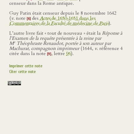
censeur dans la Rome antique.
Guy Patin était censeur depuis le 8 novembre 1642
(
v
. note
des
Actes
de 1650‑1651 dans les
[6]
Commentaires de la Faculté de médecine de Paris
).
L’autre livre fait « tout de nouveau » était la
Réponse à
l’Examen de la requête présentée à la reine par
e
M
Théophraste Renaudot, portée à son auteur par
Machurat, compagnon imprimeur
(1644,
v
. référence 4
citée dans la note
, lettre
96
).
[9]
Imprimer cette note
Citer cette note