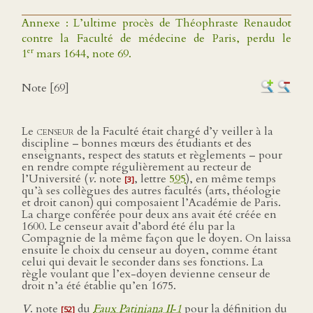
Annexe : L’ultime procès de Théophraste Renaudot
contre la Faculté de médecine de Paris, perdu le
er
1
mars 1644, note 69.
Note [69]
Le
censeur
de la Faculté était chargé d’y veiller à la
discipline – bonnes mœurs des étudiants et des
enseignants, respect des statuts et règlements – pour
en rendre compte régulièrement au recteur de
l’Université (
v
. note
, lettre
595
), en même temps
[3]
qu’à ses collègues des autres facultés (arts, théologie
et droit canon) qui composaient l’Académie de Paris.
La charge conférée pour deux ans avait été créée en
1600. Le censeur avait d’abord été élu par la
Compagnie de la même façon que le doyen. On laissa
ensuite le choix du censeur au doyen, comme étant
celui qui devait le seconder dans ses fonctions. La
règle voulant que l’ex-doyen devienne censeur de
droit n’a été établie qu’en 1675.
V
. note
du
Faux Patiniana II‑1
pour la définition du
[52]