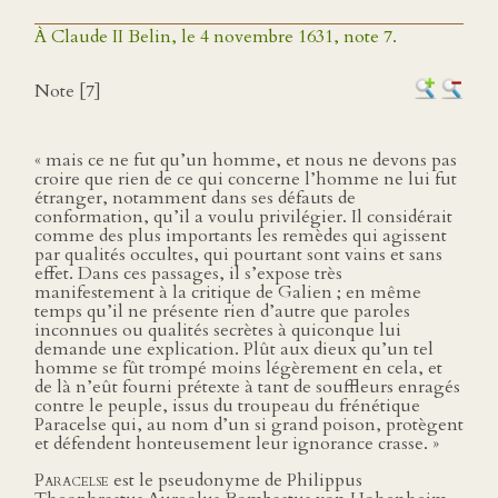
À Claude II Belin, le 4 novembre 1631, note 7.
Note [7]
« mais ce ne fut qu’un homme, et nous ne devons pas
croire que rien de ce qui concerne l’homme ne lui fut
étranger, notamment dans ses défauts de
conformation, qu’il a voulu privilégier. Il considérait
comme des plus importants les remèdes qui agissent
par qualités occultes, qui pourtant sont vains et sans
effet. Dans ces passages, il s’expose très
manifestement à la critique de Galien ; en même
temps qu’il ne présente rien d’autre que paroles
inconnues ou qualités secrètes à quiconque lui
demande une explication. Plût aux dieux qu’un tel
homme se fût trompé moins légèrement en cela, et
de là n’eût fourni prétexte à tant de souffleurs enragés
contre le peuple, issus du troupeau du frénétique
Paracelse qui, au nom d’un si grand poison, protègent
et défendent honteusement leur ignorance crasse. »
Paracelse
est le pseudonyme de Philippus