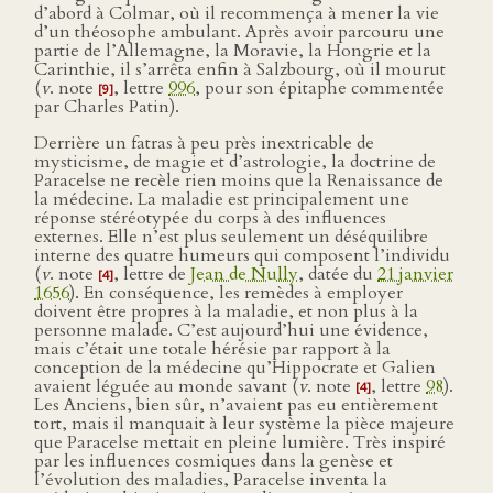
d’abord à Colmar, où il recommença à mener la vie
d’un théosophe ambulant. Après avoir parcouru une
partie de l’Allemagne, la Moravie, la Hongrie et la
Carinthie, il s’arrêta enfin à Salzbourg, où il mourut
(
v
. note
, lettre
996
, pour son épitaphe commentée
[9]
par Charles Patin).
Derrière un fatras à peu près inextricable de
mysticisme, de magie et d’astrologie, la doctrine de
Paracelse ne recèle rien moins que la Renaissance de
la médecine. La maladie est principalement une
réponse stéréotypée du corps à des influences
externes. Elle n’est plus seulement un déséquilibre
interne des quatre humeurs qui composent l’individu
(
v
. note
, lettre de
Jean de Nully
, datée du
21 janvier
[4]
1656
). En conséquence, les remèdes à employer
doivent être propres à la maladie, et non plus à la
personne malade. C’est aujourd’hui une évidence,
mais c’était une totale hérésie par rapport à la
conception de la médecine qu’Hippocrate et Galien
avaient léguée au monde savant (
v
. note
, lettre
98
).
[4]
Les Anciens, bien sûr, n’avaient pas eu entièrement
tort, mais il manquait à leur système la pièce majeure
que Paracelse mettait en pleine lumière. Très inspiré
par les influences cosmiques dans la genèse et
l’évolution des maladies, Paracelse inventa la