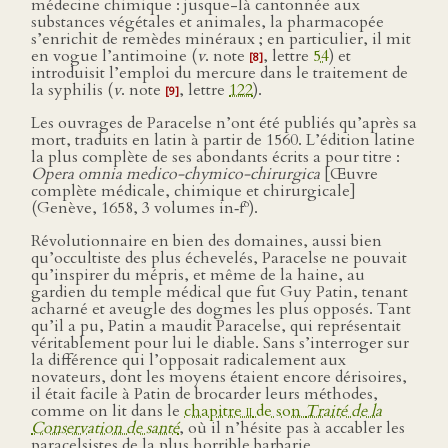
médecine chimique : jusque-là cantonnée aux
substances végétales et animales, la pharmacopée
s’enrichit de remèdes minéraux ; en particulier, il mit
en vogue l’antimoine (
v
. note
, lettre
54
) et
[8]
introduisit l’emploi du mercure dans le traitement de
la syphilis (
v
. note
, lettre
122
).
[9]
Les ouvrages de Paracelse n’ont été publiés qu’après sa
mort, traduits en latin à partir de 1560. L’édition latine
la plus complète de ses abondants écrits a pour titre :
Opera omnia medico-chymico-chirurgica
[Œuvre
complète médicale, chimique et chirurgicale]
o
(Genève, 1658, 3 volumes in‑f
).
Révolutionnaire en bien des domaines, aussi bien
qu’occultiste des plus échevelés, Paracelse ne pouvait
qu’inspirer du mépris, et même de la haine, au
gardien du temple médical que fut Guy Patin, tenant
acharné et aveugle des dogmes les plus opposés. Tant
qu’il a pu, Patin a maudit Paracelse, qui représentait
véritablement pour lui le diable. Sans s’interroger sur
la différence qui l’opposait radicalement aux
novateurs, dont les moyens étaient encore dérisoires,
il était facile à Patin de brocarder leurs méthodes,
comme on lit dans le
chapitre
ii
de son
Traité de la
Conservation de santé
, où il n’hésite pas à accabler les
paracelsistes de la plus horrible barbarie.