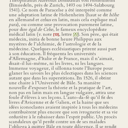
Theophrastus Aureolus Bombastus von Hohenheim
(Einsiedeln, près de Zurich, 1493 ou 1494-Salzbourg
1541). Ce nom de Paracelse a été interprété comme
une adaptation latine de Hohenheim (haut se dit
höhe
en allemand et
celsus
en latin, mais cela explique mal
para
), ou comme une provocation purement latine,
pour dire
égal de Celse
, le fameux encyclopédiste
médical latin (
v
. note
, lettre
99
). Son père, qui était
[13]
médecin, initia de bonne heure Philippus aux
mystères de l’alchimie, de l’astrologie et de la
médecine. Quelques ecclésiastiques prirent aussi part
à son éducation. Il fréquenta les universités
d’Allemagne, d’Italie et de France, mais il n’aimait,
disait-il lui-même, ni les livres, ni les langues.
Immense voyageur, il sillonna toute l’Europe pour
glaner les savoirs les plus éclectiques dans les sciences
autant que dans les superstitions. En 1526, il obtint
une chaire à l’Université de Bâle. Sa manière
nouvelle d’exposer la théorie et la pratique de l’art,
non pas en latin mais en langue vulgaire, attira une
foule d’élèves à ses leçons. L’auto-da-fé qu’il fit des
livres d’Avicenne et de Galien, et la haine que ses
idées iconoclastes avaient inspirée à tous les médecins
contribuèrent plus encore que son ivrognerie et sa vie
ordurière à le rabaisser dans l’esprit public. Un procès
scandaleux qu’il perdit contre un de ses malades
l’obligea à quitter Bâle en toute diligence. Il se rendit