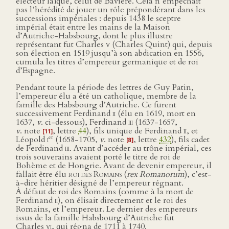
électeur laïque, celui de Bavière. Cela n’empêchait
pas l’hérédité de jouer un rôle prépondérant dans les
successions impériales : depuis 1438 le sceptre
impérial était entre les mains de la Maison
d’Autriche-Habsbourg, dont le plus illustre
représentant fut Charles
v
(Charles Quint) qui, depuis
son élection en 1519 jusqu’à son abdication en 1556,
cumula les titres d’empereur germanique et de roi
d’Espagne.
Pendant toute la période des lettres de Guy Patin,
l’empereur élu a été un catholique, membre de la
famille des Habsbourg d’Autriche. Ce furent
successivement Ferdinand
ii
(élu en 1619, mort en
1637,
v
. ci-dessous), Ferdinand
iii
(1637-1657,
v
. note
, lettre
44
), fils unique de Ferdinand
ii
, et
[11]
er
Léopold
i
(1658-1705,
v
. note
, lettre
432
), fils cadet
[8]
de Ferdinand
iii
. Avant d’accéder au trône impérial, ces
trois souverains avaient porté le titre de roi de
Bohème et de Hongrie. Avant de devenir empereur, il
fallait être élu
roi des Romains
(
rex Romanorum
), c’est-
à-dire héritier désigné de l’empereur régnant.
À défaut de roi des Romains (comme à la mort de
Ferdinand
ii
), on élisait directement et le roi des
Romains, et l’empereur. Le dernier des empereurs
issus de la famille Habsbourg d’Autriche fut
Charles
vi
, qui régna de 1711 à 1740.