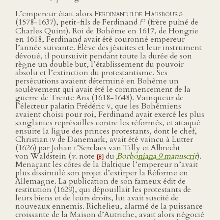
L’empereur était alors
Ferdinand ii de Habsbourg
er
(1578-1637), petit-fils de Ferdinand
i
(frère puîné de
Charles Quint). Roi de Bohême en 1617, de Hongrie
en 1618, Ferdinand avait été couronné empereur
l’année suivante. Élève des jésuites et leur instrument
dévoué, il poursuivit pendant toute la durée de son
règne un double but, l’établissement du pouvoir
absolu et l’extinction du protestantisme. Ses
persécutions avaient déterminé en Bohême un
soulèvement qui avait été le commencement de la
guerre de Trente Ans (1618-1648). Vainqueur de
l’électeur palatin Frédéric
v
, que les Bohémiens
avaient choisi pour roi, Ferdinand avait exercé les plus
sanglantes représailles contre les réformés, et attaqué
ensuite la ligue des princes protestants, dont le chef,
Christian
iv
de Danemark, avait été vaincu à Lutter
(1626) par Johan t’Serclaes van Tilly et Albrecht
von Waldstein (
v
. note
du
Borboniana 9 manuscrit
).
[8]
Menaçant les côtes de la Baltique l’empereur n’avait
plus dissimulé son projet d’extirper la Réforme en
Allemagne. La publication de son fameux édit de
restitution (1629), qui dépouillait les protestants de
leurs biens et de leurs droits, lui avait suscité de
nouveaux ennemis. Richelieu, alarmé de la puissance
croissante de la Maison d’Autriche, avait alors négocié