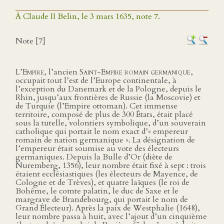
À Claude II Belin, le 3 mars 1635, note 7.
Note [7]
L’
Empire
, l’ancien
Saint-Empire romain germanique
,
occupait tout l’est de l’Europe continentale, à
l’exception du Danemark et de la Pologne, depuis le
Rhin, jusqu’aux frontières de Russie (la Moscovie) et
de Turquie (l’Empire ottoman). Cet immense
territoire, composé de plus de 300 États, était placé
sous la tutelle, volontiers symbolique, d’un souverain
catholique qui portait le nom exact d’« empereur
romain de nation germanique ». La désignation de
l’empereur était soumise au vote des électeurs
germaniques. Depuis la Bulle d’Or (diète de
Nuremberg, 1356), leur nombre était fixé à sept : trois
étaient ecclésiastiques (les électeurs de Mayence, de
Cologne et de Trèves), et quatre laïques (le roi de
Bohême, le comte palatin, le duc de Saxe et le
margrave de Brandebourg, qui portait le nom de
Grand Électeur). Après la paix de Westphalie (1648),
leur nombre passa à huit, avec l’ajout d’un cinquième