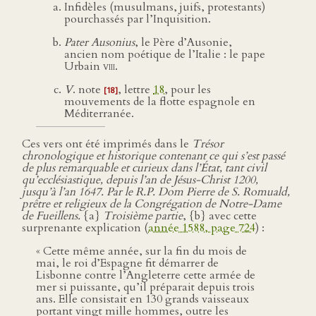
Infidèles (musulmans, juifs, protestants)
pourchassés par l’Inquisition.
Pater Ausonius
, le Père d’Ausonie,
ancien nom poétique de l’Italie : le pape
Urbain
viii
.
V
. note
, lettre
18
, pour les
[18]
mouvements de la flotte espagnole en
Méditerranée.
Ces vers ont été imprimés dans le
Trésor
chronologique et historique contenant ce qui s’est passé
de plus remarquable et curieux dans l’État, tant civil
qu’ecclésiastique, depuis l’an de Jésus-Christ 1200,
jusqu’à l’an 1647. Par le R.P. Dom Pierre de S. Romuald,
prêtre et religieux de la Congrégation de Notre-Dame
de Fueillens.
{a}
Troisième partie
, {b} avec cette
surprenante explication (
année 1588, page 724
) :
« Cette même année, sur la fin du mois de
mai, le roi d’Espagne fit démarrer de
Lisbonne contre l’Angleterre cette armée de
mer si puissante, qu’il préparait depuis trois
ans. Elle consistait en 130 grands vaisseaux
portant vingt mille hommes, outre les