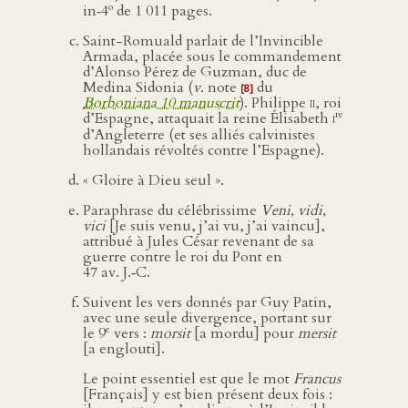
o
in‑4
de 1 011 pages.
Saint-Romuald parlait de l’Invincible
Armada, placée sous le commandement
d’Alonso Pérez de Guzman, duc de
Medina Sidonia (
v
. note
du
[8]
Borboniana 10 manuscrit
). Philippe
ii
, roi
re
d’Espagne, attaquait la reine Élisabeth
i
d’Angleterre (et ses alliés calvinistes
hollandais révoltés contre l’Espagne).
« Gloire à Dieu seul ».
Paraphrase du célébrissime
Veni, vidi,
vici
[Je suis venu, j’ai vu, j’ai vaincu],
attribué à Jules César revenant de sa
guerre contre le roi du Pont en
47 av. J.‑C.
Suivent les vers donnés par Guy Patin,
avec une seule divergence, portant sur
e
le 9
vers :
morsit
[a mordu] pour
mersit
[a englouti].
Le point essentiel est que le mot
Francus
[Français] y est bien présent deux fois :