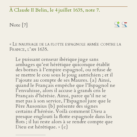
À Claude II Belin, le 4 juillet 1635, note 7.
Note [7]
«
Le naufrage de la flotte espagnole armée contre la
France, l’an 1635
.
Le puissant censeur ibérique juge sans
ambages qu’est hérétique quiconque établit
des bornes à l’empire espagnol, ou refuse de
se mettre le cou sous le joug autrichien ; et il
l’ajoute au compte de ses Maures. {a} Ainsi,
quand le Français empêche que l’Espagnol ne
l’envahisse, alors il accuse à grands cris le
Français d’hérésie. Ainsi, parce qu’il ne se
met pas à son service, l’Espagnol jure que le
Père Ausonius {b} présente des signes
certains d’hérésie. Voilà comment Dieu a
presque englouti la flotte espagnole dans les
flots ; il lui reste alors à se rendre compte que
Dieu est hérétique. » {c}