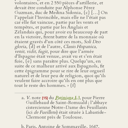
volontaires, et en 2 550 pièces d’artillerie, et
devait être conduite par Alphonse Pérez
Guzman, duc de Medina Sidonia, {c} […] On
l’appelait l’Invincible, mais elle ne l’était pas
car elle fut vaincue, partie par les vents et
tempêtes, et partie par les Anglais et
Zélandais qui, pour avoir eu beaucoup de part
en la victoire, firent battre de la monnaie où
étaient gravés d’un côté ces mots,
Soli Deo
gloria
, {d} et de l’autre,
Classis Hispanica,
venit, vidit, fugit
, pour dire que l’armée
d’Espagne était venue, avait vu et s’en était
fuie, {e} sans paraître plus. Quelqu’un, en
suite de ce malheur arrivé aux Espagnols, fit
cette épigramme pour se rire de leur orgueil
naturel et de leur peu de religion, quoi qu’ils
veulent faire accroire qu’ils en ont plus que
tout le reste des hommes. » {f}
V
. note
du
Patiniana I‑3
, pour Pierre
[15]
Guillebaud de Saint-Romuald ; l’abbaye
cistercienne Notre-Dame des Feuillants
(ici
de Fueillens
) était située à Labastide-
Clermont près de Toulouse.
Paris, Antoine de Sommaville, 1647,