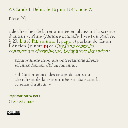
À Claude II Belin, le 16 juin 1645, note 7.
Note [7]
« de chercher de la renommée en abaissant la science
d’autrui » ; Pline (
Histoire naturelle
, livre
i
ou
Préface
,
§ 23,
Littré
Pli
, volume 1, page 5
) parlant de Caton
l’Ancien (
v
. note
de
Guy Patin contre les
[5]
consultations charitables de Théophraste Renaudot
) :
paratos fuisse istos, qui obtrectatione alienæ
scientiæ famam sibi aucupantur
.
« il était menacé des coups de ceux qui
cherchent de la renommée en abaissant la
science d’autrui. »
Imprimer cette note
Citer cette note