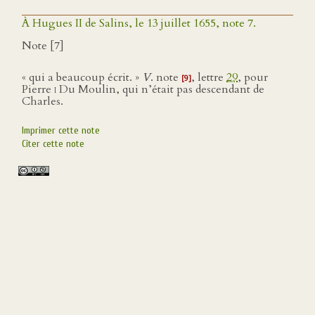
À Hugues II de Salins, le 13 juillet 1655, note 7.
Note [7]
« qui a beaucoup écrit. »
V
. note
, lettre
29
, pour
[9]
Pierre
i
Du Moulin, qui n’était pas descendant de
Charles.
Imprimer cette note
Citer cette note