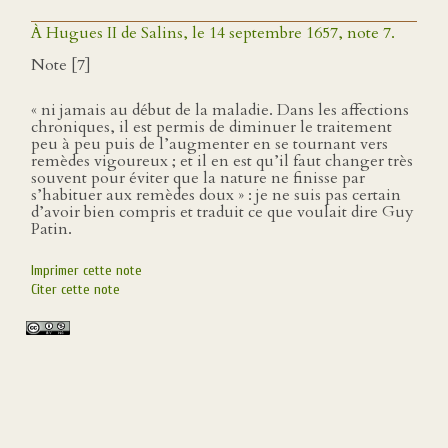
À Hugues II de Salins, le 14 septembre 1657, note 7.
Note [7]
« ni jamais au début de la maladie. Dans les affections
chroniques, il est permis de diminuer le traitement
peu à peu puis de l’augmenter en se tournant vers
remèdes vigoureux ; et il en est qu’il faut changer très
souvent pour éviter que la nature ne finisse par
s’habituer aux remèdes doux » : je ne suis pas certain
d’avoir bien compris et traduit ce que voulait dire Guy
Patin.
Imprimer cette note
Citer cette note