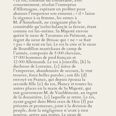
« Le roi, conseillé du connétable, avec
consentement, résolut l’entreprise
d’Allemagne, espérant en profiter pour
abaisser l’empereur son ennemi ; < il > laisse
la régence à sa femme, les armes à
M. d’Annebault, ne craignant plus le
connétable qu’icelui balançât sa faveur, étant
comme roi lui-même. Sa Majesté envoie
quérir le sieur de Tavannes en Piémont, au
regret du sieur de Brissac qui < ne > se fiait
< pas > du tout en lui. Le roi le crée et le sieur
de Bourdillon maréchaux de camp de
l’armée, composée de 5 000 chevaux,
17 000 hommes de pied français et
12 000 Allemands. Le roi à Joinville, {b} la
duchesse de Lorraine, {c} nièce de
l’empereur, abandonnée de secours, le vint
trouver, force belles paroles ; son fils {d}
envoyé en France, qui depuis épousa la
seconde fille {e} du roi, Nancy et toutes les
autres places en la main de Sa Majesté, qui
mit gouverneur M. de Vauldémont, au regret
de la douairière, {c} laquelle se retire. Le roi,
ayant gagné dans Metz ceux de Heu {f} par
présents et promesses, joint à la division du
peuple, dont la négligence n’avait à rien
pourvu, arrive aux portes. Le sieur de