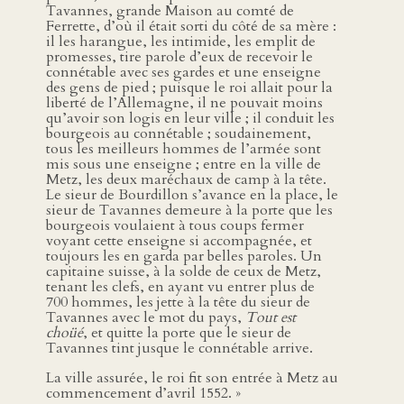
Tavannes, grande Maison au comté de
Ferrette, d’où il était sorti du côté de sa mère :
il les harangue, les intimide, les emplit de
promesses, tire parole d’eux de recevoir le
connétable avec ses gardes et une enseigne
des gens de pied ; puisque le roi allait pour la
liberté de l’Allemagne, il ne pouvait moins
qu’avoir son logis en leur ville ; il conduit les
bourgeois au connétable ; soudainement,
tous les meilleurs hommes de l’armée sont
mis sous une enseigne ; entre en la ville de
Metz, les deux maréchaux de camp à la tête.
Le sieur de Bourdillon s’avance en la place, le
sieur de Tavannes demeure à la porte que les
bourgeois voulaient à tous coups fermer
voyant cette enseigne si accompagnée, et
toujours les en garda par belles paroles. Un
capitaine suisse, à la solde de ceux de Metz,
tenant les clefs, en ayant vu entrer plus de
700 hommes, les jette à la tête du sieur de
Tavannes avec le mot du pays,
Tout est
choüé
, et quitte la porte que le sieur de
Tavannes tint jusque le connétable arrive.
La ville assurée, le roi fit son entrée à Metz au
commencement d’avril 1552. »