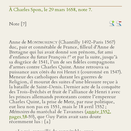
À Charles Spon, le 29 mars 1658, note 7.
Note [7]
Anne de
Montmorency
(Chantilly 1492-Paris 1567)
duc, pair et connétable de France, filleul d’Anne de
Bretagne qui lui avait donné son prénom, fut ami
er
d’enfance du futur François
i
et par la suite, jusqu’à
sa disgrâce de 1541, l’un de ses fidèles compagnons
d’armes contre Charles Quint. Anne retrouva sa
puissance aux côtés du roi Henri
ii
(couronné en 1547).
Meneur des catholiques durant les guerres de
Religion, il mourut des suites d’une blessure reçue à
la bataille de Saint-Denis. Dernier acte de la conquête
des Trois-Évêchés et fruit de l’alliance de Henri
ii
avec
les princes allemands protestants contre l’empereur
Charles Quint, la prise de Metz, par ruse politique,
eut lieu non pas en 1551, mais le 18 avril 1552 ;
Mémoires
du maréchal de Tavannes (
année 1552,
pages 58
‑59), que Guy Patin avait sans doute
récemment lus : {a}