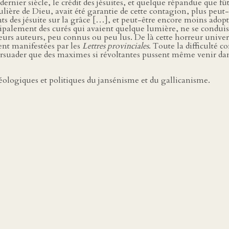
ernier siècle, le crédit des jésuites, et quelque répandue que fû
ulière de Dieu, avait été garantie de cette contagion, plus peut
nts des jésuite sur la grâce […], et peut-être encore moins adop
ncipalement des curés qui avaient quelque lumière, ne se conduisai
 leurs auteurs, peu connus ou peu lus. De là cette horreur unive
ent manifestées par les
Lettres provinciales
. Toute la difficulté c
rsuader que des maximes si révoltantes pussent même venir dans 
éologiques et politiques du jansénisme et du gallicanisme.