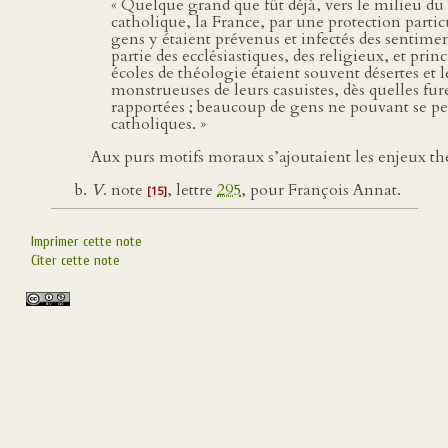
« Quelque grand que fût déjà, vers le milieu du d
catholique, la France, par une protection partic
gens y étaient prévenus et infectés des sentime
partie des ecclésiastiques, des religieux, et pri
écoles de théologie étaient souvent désertes et
monstrueuses de leurs casuistes, dès quelles fur
rapportées ; beaucoup de gens ne pouvant se pe
catholiques. »
Aux purs motifs moraux s’ajoutaient les enjeux th
V
. note
, lettre
295
, pour François Annat.
[15]
Imprimer cette note
Citer cette note