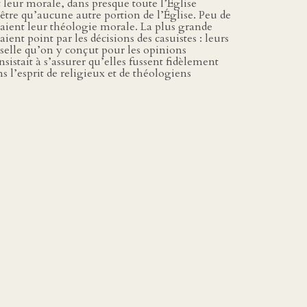
t leur morale, dans presque toute l’Église
-être qu’aucune autre portion de l’Église. Peu de
taient leur théologie morale. La plus grande
ent point par les décisions des casuistes : leurs
rselle qu’on y conçut pour les opinions
onsistait à s’assurer qu’elles fussent fidèlement
l’esprit de religieux et de théologiens