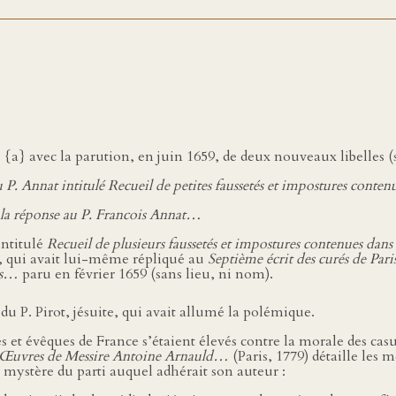
es {a} avec la parution, en juin 1659, de deux nouveaux libelles (
u P. Annat intitulé Recueil de petites faussetés et impostures conte
e la réponse au P. Francois Annat…
intitulé
Recueil de plusieurs faussetés et impostures contenues dans
), qui avait lui-même répliqué au
Septième écrit des curés de Paris
tes…
paru en février 1659 (sans lieu, ni nom).
du P. Pirot, jésuite, qui avait allumé la polémique.
és et évêques de France s’étaient élevés contre la morale des casu
Œuvres de Messire Antoine Arnauld…
(Paris, 1779) détaille les m
 mystère du parti auquel adhérait son auteur :