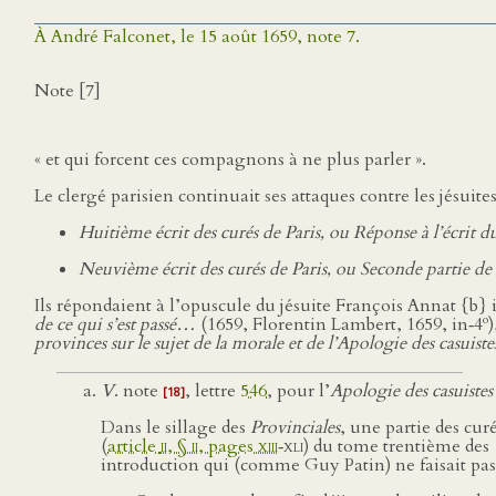
À André Falconet, le 15 août 1659, note 7.
Note [7]
« et qui forcent ces compagnons à ne plus parler ».
Le clergé parisien continuait ses attaques contre les jésuit
Huitième écrit des curés de Paris, ou Réponse à l’écrit d
Neuvième écrit des curés de Paris, ou Seconde partie d
Ils répondaient à l’opuscule du jésuite François Annat {b} 
o
de ce qui s’est passé…
(1659, Florentin Lambert, 1659, in‑4
provinces sur le sujet de la morale et de l’Apologie des casuis
V
. note
, lettre
546
, pour l’
Apologie des casuistes
[18]
Dans le sillage des
Provinciales
, une partie des cur
(
article
ii
, §
ii
, pages
xiii
‑
xli
) du tome trentième des
introduction qui (comme Guy Patin) ne faisait pas