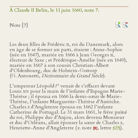
À Claude II Belin, le 11 juin 1660, note 7.
Note [7]
Les deux filles de Frédéric
iii
, roi du Danemark, alors
en âge de se former un parti, étaient : Anne-Sophie
(née en 1647), mariée en 1666 à Jean Georges
iii
,
électeur de Saxe ; et Frédérique-Amélie (née en 1649),
mariée en 1667 à son cousin Christian-Albert
d’Oldenbourg, duc de Holstein-Gottorp
(G. Antonetti,
Dictionnaire du Grand Siècle
).
er
L’empereur Léopold
i
venait de s’effacer devant
Louis
xiv
pour la main de l’infante d’Espagne Marie-
Thérèse ; il épousa en 1666 la demi-sœur de Marie-
Thérèse, l’infante Marguerite-Thérèse d’Autriche.
Charles
ii
d’Angleterre épousa en 1662 l’infante
Catherine de Portugal. Le 31 mars 1661, le frère puîné
du roi, Philippe duc d’Anjou, alors devenu Monsieur
et duc d’Orléans, allait épouser la sœur de Charles
ii
,
Henriette-Anne d’Angleterre (
v
. note
, lettre
635
).
[8]