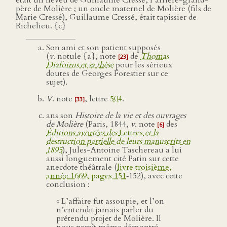
était un neveu de Guillaume Cressé, l’arrière-grand-
père de Molière ; un oncle maternel de Molière (fils de
Marie Cressé), Guillaume Cressé, était tapissier de
Richelieu. {c}
Son ami et son patient supposés
(
v
. notule {a}, note
de
Thomas
[23]
Diafoirus et sa thèse
pour les sérieux
doutes de Georges Forestier sur ce
sujet).
V
. note
, lettre
504
.
[33]
ans son
Histoire de la vie et des ouvrages
de Molière
(Paris, 1844,
v
. note
des
[6]
Éditions avortées des
Lettres
et la
destruction partielle de leurs manuscrits en
1895
), Jules-Antoine Taschereau a lui
aussi longuement cité Patin sur cette
anecdote théâtrale (
livre troisième,
année 1669, pages 151
‑152), avec cette
conclusion :
« L’affaire fut assoupie, et l’on
n’entendit jamais parler du
prétendu projet de Molière. Il