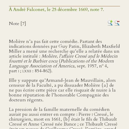
À André Falconet, le 25 décembre 1669, note 7.
Note [7]
Molière n’a pas fait cette comédie. Partant des
indications données par Guy Patin, Elizabeth Maxfield
Miller a mené une recherche qu’elle a relatée dans un
article intitulé :
Molière, l’affaire Cressé and le Médecin
fouetté et le Barbier cocu
(
Publications of the Modern
o
Language Association of America
, sept. 1957, n
4,
part
i
;
lxxii
: 854‑862).
Elle y suppute qu’Armand-Jean de Mauvillain, alors
censeur de la Faculté, a pu dissuader Molière {a} de
ne pas écrire cette pièce car elle risquait de nuire à la
bonne réputation de l’honorable Compagnie des
docteurs régents.
La pression de la famille maternelle du comédien
aurait pu aussi entrer en compte : Pierre
i
Cressé, le
chirurgien, mort en 1661, {b} était le fils de Thibault
Cressé et Anne Cressé née Bance ; ce Thibault Cressé