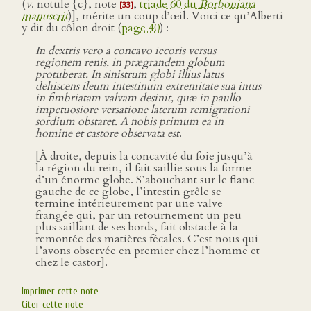
(
v
. notule {c}, note
,
triade 60 du
Borboniana
[33]
manuscrit
)], mérite un coup d’œil. Voici ce qu’Alberti
y dit du côlon droit (
page 40
) :
In dextris vero a concavo iecoris versus
regionem renis, in prægrandem globum
protuberat. In sinistrum globi illius latus
dehiscens ileum intestinum extremitate sua intus
in fimbriatam valvam desinit, quæ in paullo
impetuosiore versatione laterum remigrationi
sordium obstaret. A nobis primum ea in
homine et castore observata est
.
[À droite, depuis la concavité du foie jusqu’à
la région du rein, il fait saillie sous la forme
d’un énorme globe. S’abouchant sur le flanc
gauche de ce globe, l’intestin grêle se
termine intérieurement par une valve
frangée qui, par un retournement un peu
plus saillant de ses bords, fait obstacle à la
remontée des matières fécales. C’est nous qui
l’avons observée en premier chez l’homme et
chez le castor].
Imprimer cette note
Citer cette note