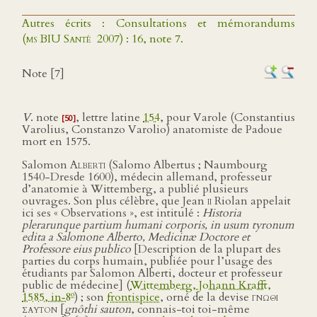
Autres écrits : Consultations et mémorandums
(
ms BIU Santé
2007) : 16, note 7.
Note [7]
V
. note
, lettre latine
154
, pour Varole (Constantius
[50]
Varolius, Constanzo Varolio) anatomiste de Padoue
mort en 1575.
Salomon
Alberti
(Salomo Albertus ; Naumbourg
1540-Dresde 1600), médecin allemand, professeur
d’anatomie à Wittemberg, a publié plusieurs
ouvrages. Son plus célèbre, que Jean
ii
Riolan appelait
ici ses « Observations », est intitulé :
Historia
plerarunque partium humani corporis, in usum tyronum
edita a Salomone Alberto, Medicinæ Doctore et
Professore eius publico
[Description de la plupart des
parties du corps humain, publiée pour l’usage des
étudiants par Salomon Alberti, docteur et professeur
public de médecine] (
Wittemberg, Johann Krafft,
o
1585, in‑8
) ; son
frontispice
, orné de la devise
γνωθι
σαυτον
[
gnôthi sauton
, connais-toi toi-même