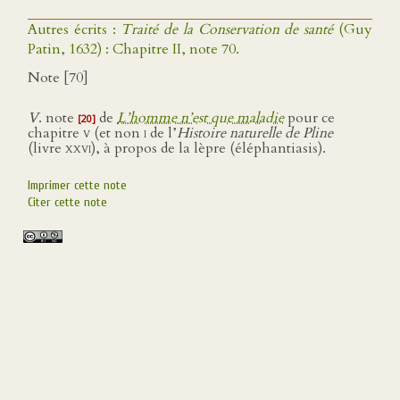
Autres écrits :
Traité de la Conservation de santé
(Guy
Patin, 1632) : Chapitre II, note 70.
Note [70]
V
. note
de
L’homme n’est que maladie
pour ce
[20]
chapitre
v
(et non
i
de l’
Histoire naturelle de Pline
(livre
xxvi
), à propos de la lèpre (éléphantiasis).
Imprimer cette note
Citer cette note