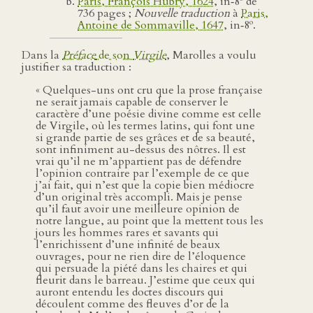
Paris, François Hubry, 1624
, in‑8
de
736 pages ;
Nouvelle traduction
à
Paris,
o
Antoine de Sommaville, 1647
, in‑8
.
Dans la
Préface
de son
Virgile
, Marolles a voulu
justifier sa traduction :
« Quelques-uns ont cru que la prose française
ne serait jamais capable de conserver le
caractère d’une poésie divine comme est celle
de Virgile, où les termes latins, qui font une
si grande partie de ses grâces et de sa beauté,
sont infiniment au-dessus des nôtres. Il est
vrai qu’il ne m’appartient pas de défendre
l’opinion contraire par l’exemple de ce que
j’ai fait, qui n’est que la copie bien médiocre
d’un original très accompli. Mais je pense
qu’il faut avoir une meilleure opinion de
notre langue, au point que la mettent tous les
jours les hommes rares et savants qui
l’enrichissent d’une infinité de beaux
ouvrages, pour ne rien dire de l’éloquence
qui persuade la piété dans les chaires et qui
fleurit dans le barreau. J’estime que ceux qui
auront entendu les doctes discours qui
découlent comme des fleuves d’or de la