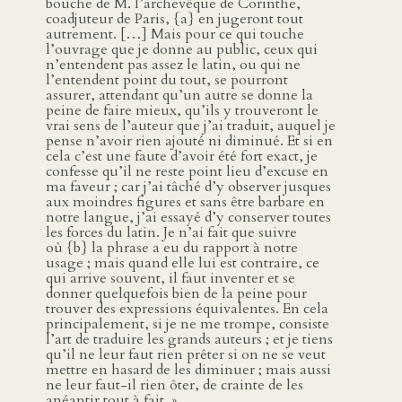
bouche de M. l’archevêque de Corinthe,
coadjuteur de Paris, {a} en jugeront tout
autrement. […] Mais pour ce qui touche
l’ouvrage que je donne au public, ceux qui
n’entendent pas assez le latin, ou qui ne
l’entendent point du tout, se pourront
assurer, attendant qu’un autre se donne la
peine de faire mieux, qu’ils y trouveront le
vrai sens de l’auteur que j’ai traduit, auquel je
pense n’avoir rien ajouté ni diminué. Et si en
cela c’est une faute d’avoir été fort exact, je
confesse qu’il ne reste point lieu d’excuse en
ma faveur ; car j’ai tâché d’y observer jusques
aux moindres figures et sans être barbare en
notre langue, j’ai essayé d’y conserver toutes
les forces du latin. Je n’ai fait que suivre
où {b} la phrase a eu du rapport à notre
usage ; mais quand elle lui est contraire, ce
qui arrive souvent, il faut inventer et se
donner quelquefois bien de la peine pour
trouver des expressions équivalentes. En cela
principalement, si je ne me trompe, consiste
l’art de traduire les grands auteurs ; et je tiens
qu’il ne leur faut rien prêter si on ne se veut
mettre en hasard de les diminuer ; mais aussi
ne leur faut-il rien ôter, de crainte de les
anéantir tout à fait. »