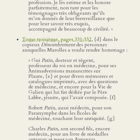
profession. Je les estime et les honore
parfaitement, non tant pour les
témoignages très obligeants qu’ils
m’on donnés de leur bienveillance que
pour leur savoir très exquis,
accompagné de beaucoup de civilité. »
Tome troisième, pages 331‑332
, {d} dans le
copieux
Dénombrement
des personnes
auxquelles Marolles a voulu rendre hommage :
« Gui
Patin
, docteur et régent,
professeur du roi en médecine, pour ses
Animadversions manuscrites sur
Plaute, {e} et pour divers mémoires et
catalogues imprimés, avec des questions
de médecine, et encore pour la Vie de
Galien qui lui fut dédiée par le Père
Labbe, jésuite, qui l’avait composée. {f}
Robert
Patin
, aussi médecin, pour son
Paranymphe dans les Écoles de
médecine, touchant leur antiquité. {g}
Charles
Patin
, son second fils, encore
médecin, pour un livre de médailles
antiques et pour son Antonius