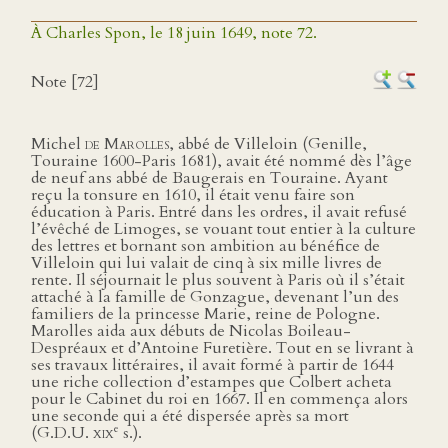
À Charles Spon, le 18 juin 1649, note 72.
Note [72]
Michel
de Marolles
, abbé de Villeloin (Genille,
Touraine 1600-Paris 1681), avait été nommé dès l’âge
de neuf ans abbé de Baugerais en Touraine. Ayant
reçu la tonsure en 1610, il était venu faire son
éducation à Paris. Entré dans les ordres, il avait refusé
l’évêché de Limoges, se vouant tout entier à la culture
des lettres et bornant son ambition au bénéfice de
Villeloin qui lui valait de cinq à six mille livres de
rente. Il séjournait le plus souvent à Paris où il s’était
attaché à la famille de Gonzague, devenant l’un des
familiers de la princesse Marie, reine de Pologne.
Marolles aida aux débuts de Nicolas Boileau-
Despréaux et d’Antoine Furetière. Tout en se livrant à
ses travaux littéraires, il avait formé à partir de 1644
une riche collection d’estampes que Colbert acheta
pour le Cabinet du roi en 1667. Il en commença alors
une seconde qui a été dispersée après sa mort
e
(G.D.U.
xix
s.).