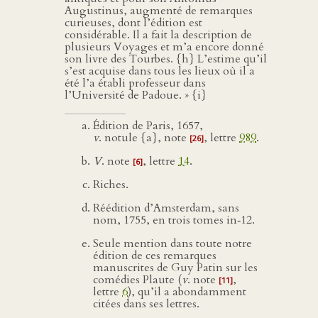
Augustinus, augmenté de remarques
curieuses, dont l’édition est
considérable. Il a fait la description de
plusieurs Voyages et m’a encore donné
son livre des Tourbes. {h} L’estime qu’il
s’est acquise dans tous les lieux où il a
été l’a établi professeur dans
l’Université de Padoue. » {i}
Édition de Paris, 1657,
v
. notule {a}, note
, lettre
989
.
[26]
V
. note
, lettre
14
.
[6]
Riches.
Réédition d’Amsterdam, sans
nom, 1755, en trois tomes in‑12.
Seule mention dans toute notre
édition de ces remarques
manuscrites de Guy Patin sur les
comédies Plaute (
v
. note
,
[11]
lettre
6
), qu’il a abondamment
citées dans ses lettres.