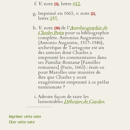
V
. note
, lettre
612
.
[5]
Imprimé en 1663,
v
. note
,
[2]
lettre
157
.
V
. note
de l’
Autobiographie de
[59]
Charles Patin
pour sa bibliographie
complète. Antonius Augustinus
(Antonio Augustin, 1517-1586),
archevêque de Tarragone est un
des auteurs dont Charles a
emprunté les commentaires dans
ses
Familiæ Romanæ
[Familles
romaines] (Paris, 1663) : était-ce
pour Marolles une manière de
dire que Charles y avait
exagérément emprunté à ce prélat
numismate ?
Adroite façon de taire les
lamentables
Déboires de Carolus
.
Imprimer cette note
Citer cette note