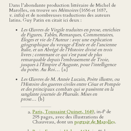
Dans l’abondante production littéraire de Michel de
Marolles, on trouve ses
Mémoires
(1656 et 1657,
v. infra
) et de nombreuses traductions des auteurs
latins. Guy Patin en citait ici deux :
Les Œuvres de Virgile traduites en prose, enrichies
de Figures, Tables, Remarques, Commentaires,
Éloges et vie de l’Auteur : avec une explication
géographique du voyage d’Énée et de l’ancienne
Italie, et un Abrégé de l’Histoire divisé en trois
livres ; contenant ce qui s’est passé de plus
remarquable depuis l’embrasement de Troie,
jusques à l’Empire d’Auguste, pour l’intelligence
du poète. Au Roi…
{a}
Les Œuvres de M. Année Lucain, Poète illustre, ou
l’Histoire des guerres civiles entre César et Pompée
et des principaux combats qui se passèrent en la
sanglante journée de Pharsale. Mises en
prose…
{b}
o
Paris, Toussaint Quinet, 1649
, in‑f
de
295 pages, avec des illustrations de
Chauveau, dont un
portrait de Marolles
.
o