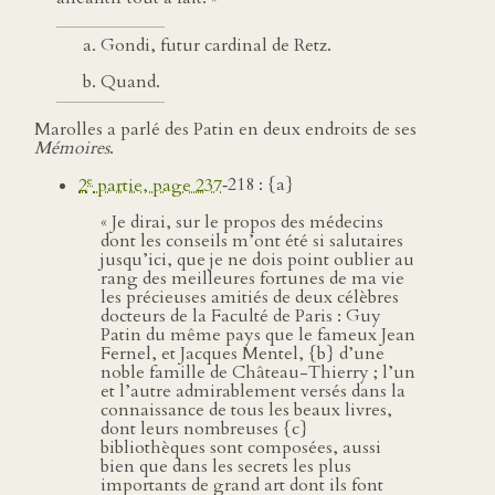
Gondi, futur cardinal de Retz.
Quand.
Marolles a parlé des Patin en deux endroits de ses
Mémoires
.
e
2
partie, page 237
‑218 : {a}
« Je dirai, sur le propos des médecins
dont les conseils m’ont été si salutaires
jusqu’ici, que je ne dois point oublier au
rang des meilleures fortunes de ma vie
les précieuses amitiés de deux célèbres
docteurs de la Faculté de Paris : Guy
Patin du même pays que le fameux Jean
Fernel, et Jacques Mentel, {b} d’une
noble famille de Château-Thierry ; l’un
et l’autre admirablement versés dans la
connaissance de tous les beaux livres,
dont leurs nombreuses {c}
bibliothèques sont composées, aussi
bien que dans les secrets les plus
importants de grand art dont ils font