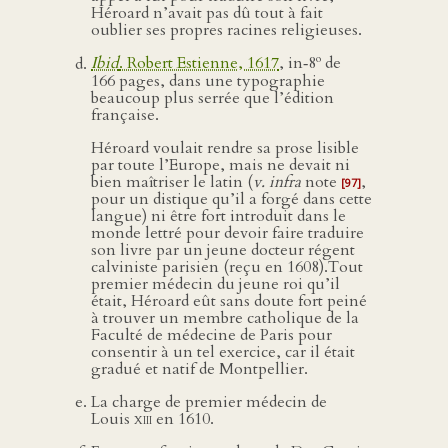
Héroard n’avait pas dû tout à fait
oublier ses propres racines religieuses.
o
Ibid
. Robert Estienne, 1617
, in‑8
de
166 pages, dans une typographie
beaucoup plus serrée que l’édition
française.
Héroard voulait rendre sa prose lisible
par toute l’Europe, mais ne devait ni
bien maîtriser le latin (
v. infra
note
,
[97]
pour un distique qu’il a forgé dans cette
langue) ni être fort introduit dans le
monde lettré pour devoir faire traduire
son livre par un jeune docteur régent
calviniste parisien (reçu en 1608).Tout
premier médecin du jeune roi qu’il
était, Héroard eût sans doute fort peiné
à trouver un membre catholique de la
Faculté de médecine de Paris pour
consentir à un tel exercice, car il était
gradué et natif de Montpellier.
La charge de premier médecin de
Louis
xiii
en 1610.