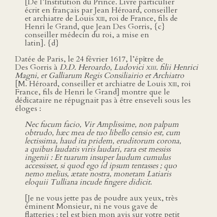
[De l’Institution du Prince. Livre particulier
écrit en français par Jean Héroard, conseiller
et archiatre de Louis
xiii
, roi de France, fils de
Henri le Grand, que Jean Des Gorris, {c}
conseiller médecin du roi, a mise en
latin]. {d}
Datée de Paris, le 24 février 1617, l’épître de
Des Gorris à
D.D. Heroardo, Ludovici
xiii
. filii Henrici
Magni, et Galliarum Regis Consiliairio et Archiatro
[M. Héroard, conseiller et archiatre de Louis
xiii
, roi
France, fils de Henri le Grand] montre que le
dédicataire ne répugnait pas à être enseveli sous les
éloges :
Nec fucum facio, Vir Amplissime, non palpum
obtrudo, hæc mea de tuo libello censio est, cum
lectissima, haud ita pridem, eruditorum corona,
a quibus laudatis viris laudari, rara est messiss
ingenii : Et tuarum insuper laudum cumulus
accessisset, si quod ego id ipsum tentasses ; quo
nemo melius, ætate nostra, monetam Latiaris
eloquii Tulliana incude fingere didicit
.
[Je ne vous jette pas de poudre aux yeux, très
éminent Monsieur, ni ne vous gave de
flatteries : tel est bien mon avis sur votre petit