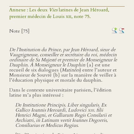
Annexe : Les deux
Vies
latines de Jean Héroard,
premier médecin de Louis
xiii
, note 75.
Note [75]
De l’Institution du Prince, par Jean Héroard, sieur de
Vaugrigneuse, conseiller et secrétaire du roi, médecin
ordinaire de Sa Majesté et premier de Monseigneur le
Dauphin. À Monseigneur le Dauphin
{a} est une
recueil de six dialogues (
Matinées
) entre l’auteur et
Monsieur de Souvré {b} sur la manière de veiller à
l’éducation physique et morale du dauphin.
Dans le contexte universitaire parisien, l’édition
latine m’a plus intéressé :
De Institutione Principis. Liber singularis. Ex
Gallico Ioannis Heroardi, Ludovici
xiii.
filii
Henrici Magni, et Galliarum Regis Consilarii et
Archiatri, in Latinum vertit Ioannes Degorris,
Consiliarius et Medicus Regius
.