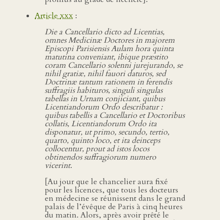
Article
xxx
:
Die a Cancellario dicto ad Licentias,
omnes Medicinæ Doctores in majorem
Episcopi Parisiensis Aulam hora quinta
matutina conveniant, ibique præstito
coram Cancellario solenni jurejurando, se
nihil gratiæ, nihil fauori daturos, sed
Doctrinæ tantum rationem in ferendis
suffragiis habituros, singuli singulas
tabellas in Urnam conjiciant, quibus
Licentiandorum Ordo describatur :
quibus tabellis a Cancellario et Doctoribus
collatis, Licentiandorum Ordo ita
disponatur, ut primo, secundo, tertio,
quarto, quinto loco, et ita deinceps
collocentur, prout ad istos locos
obtinendos suffragiorum numero
vicerint
.
[Au jour que le chancelier aura fixé
pour les licences, que tous les docteurs
en médecine se réunissent dans le grand
palais de l’évêque de Paris à cinq heures
du matin. Alors, après avoir prêté le