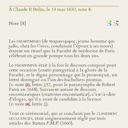
À Claude II Belin, le 14 mai 1630, note 8.
Note [8]
Les
paranymphes
(de παρανυμφος, jeune homme qui
jadis, chez les Grecs, conduisait l’époux à ses noces)
étaient un rituel que la Faculté de médecine de Paris
célébrait en grande pompe tous les deux ans.
Le
paranymphe
était à la fois le discours composé pour
cette occasion (
oratio panegyrica
) à la gloire de la
Faculté, et le digne personnage qui le prononçait, un
lettré distingué ou l’un des bacheliers promus
(
v
. note
, lettre
157
, pour le paranymphe de Robert
[2]
Patin en 1648). Suivaient autant de discours
encomiastiques (
orationes encomiasticæ
), c’est-à-dire
d’éloges, qu’il y avait de candidats à la licence
(
v
. note
, lettre
1
).
[4]
Tout ce cérémonial, qui se concluait par le
classement
des licenciés
, était soigneusement réglé par trois
articles des
Statuta F.M.P.
(1660).