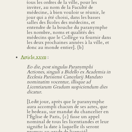
tous les ordres de la ville, pour les
inviter, au nom de la Faculté de
médecine, à bien vouloir se réunir, le
jour qui a été choisi, dans les basses
salles des Écoles des médecins, et
entendre de la bouche du paranymphe
les nombre, noms et qualités des
médecins que le Collège va fournir dans
les deux prochaines années à la ville, et
donc au monde entier]. {b}
Article
xxviii
:
Eo die, post singulas Paranymphi
Actiones, singuli a Bidello ex Academia in
Ecclesia Parisiensi Cancelarij Mandato
nominatim vocentur, illisque ad
Licentiarum Gradum suspiciendum dies
dicatur
.
[Ledit jour, après que le paranymphe
aura accompli chacun de ses actes, que
le bedeau, sur mandat du chancelier en
l’Église de Paris, {c} fasse un appel
nominal de tous les licentiandes et leur
signifie la date à laquelle ils seront
promus au grade de licencié].