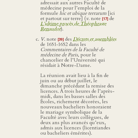
adressait aux autres Faculté de
médecine pour l’emploi de la
formule
hic et ubique terrarum
[ici
et partout sur terre] (
v
. note
de
[17]
L’ultime procès de Théophraste
Renaudot
).
V
. note
des
Décrets et assemblées
[39]
de 1651‑1652 dans les
Commentaires de la Faculté de
médecine de Paris
, pour le
chancelier de l’Université qui
résidait à Notre-Dame.
La réunion avait lieu à la fin de
juin ou au début juillet, le
dimanche précédant la remise des
licences. À trois heures de l’après-
midi, dans les basses salles des
Écoles, richement décorées, les
nouveaux bacheliers honoraient
le mariage symbolique de la
Faculté avec leurs collègues, de
deux ans plus avancés qu’eux,
admis aux licences (licentiandes
ou bacheliers émérites).