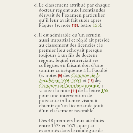
Le classement attribué par chaque
docteur régent aux licentiandes
dérivait de l’examen particulier
qu’il leur avait fait subir après
Pâques (
v
. note
, lettre
155
).
[13]
Il est admirable qu’un scrutin
aussi impartial et réglé ait présidé
au classement des licenciés : le
premier lieu échoyait presque
toujours à un fils de docteur
régent, lequel remerciait ses
collègues en faisant don d’une
somme conséquente à la Faculté
(
v
. notes
des
Comptes de la
[9]
Faculté
en 1650‑1651
et
des
[15]
Comptes
de l’année suivante
) ;
v
. aussi la note
de la lettre
155
[11]
pour une intervention de
puissante influence visant à
obtenir qu’un licentiande jouît
d’un classement favorable.
Des 48 premiers lieux attribués
entre 1578 et 1670, que j’ai
examinés dans le catalogue de