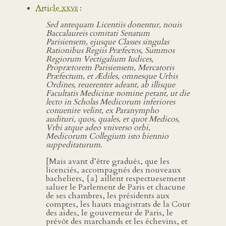
Article
xxvii
:
Sed antequam Licentiis donentur, nouis
Baccalaureis comitati Senatum
Parisiensem, ejusque Classes singulas
Rationibus Regiis Præfectos, Summos
Regiorum Vectigalium Iudices,
Proprætorem Parisiensem, Mercatoris
Præfectum, et Ædiles, omnesque Urbis
Ordines, reuerenter adeant, ab illisque
Facultatis Medicinæ nomine petant, ut die
lecto in Scholas Medicorum inferiores
conuenire velint, ex Paranympho
audituri, quos, quales, et quot Medicos,
Vrbi atque adeo vniverso orbi,
Medicorum Collegium isto biennio
suppeditaturum
.
[Mais avant d’être gradués, que les
licenciés, accompagnés des nouveaux
bacheliers, {a} aillent respectuesement
saluer le Parlement de Paris et chacune
de ses chambres, les présidents aux
comptes, les hauts magistrats de la Cour
des aides, le gouverneur de Paris, le
prévôt des marchands et les échevins, et