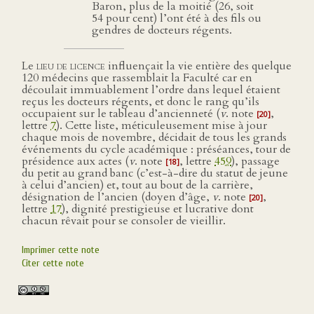
Baron, plus de la moitié (26, soit
54 pour cent) l’ont été à des fils ou
gendres de docteurs régents.
Le
lieu de licence
influençait la vie entière des quelque
120 médecins que rassemblait la Faculté car en
découlait immuablement l’ordre dans lequel étaient
reçus les docteurs régents, et donc le rang qu’ils
occupaient sur le tableau d’ancienneté (
v
. note
,
[20]
lettre
7
). Cette liste, méticuleusement mise à jour
chaque mois de novembre, décidait de tous les grands
événements du cycle académique : préséances, tour de
présidence aux actes (
v
. note
, lettre
459
), passage
[18]
du petit au grand banc (c’est-à-dire du statut de jeune
à celui d’ancien) et, tout au bout de la carrière,
désignation de l’ancien (doyen d’âge,
v
. note
,
[20]
lettre
17
), dignité prestigieuse et lucrative dont
chacun rêvait pour se consoler de vieillir.
Imprimer cette note
Citer cette note