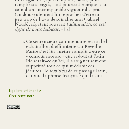
remplir ses pages, sont pourtant marquées au
coin d’une incomparable vigueur d’esprit.
On doit seulement lui reprocher d’être un
peu trop de l’avis de son cher ami Gabriel
Naudé, répétant souvent
l’admiration, ce vrai
signe de notre faiblesse
. » {a}
Ce sentencieux commentaire est un bel
échantillon d’effronterie car Reveillé-
Parise s’est lui-même complu à être ce
« censeur morose » que redoutait Patin.
Ne serait-ce qu’ici, il a soigneusement
supprimé tout ce qui médisait des
jésuites : le
iesuiticas
de ce passage latin,
et toute la phrase française qui la suit.
Imprimer cette note
Citer cette note