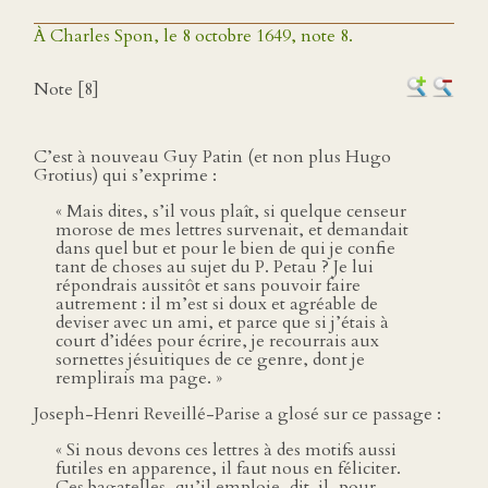
À Charles Spon, le 8 octobre 1649, note 8.
Note [8]
C’est à nouveau Guy Patin (et non plus Hugo
Grotius) qui s’exprime :
« Mais dites, s’il vous plaît, si quelque censeur
morose de mes lettres survenait, et demandait
dans quel but et pour le bien de qui je confie
tant de choses au sujet du P. Petau ? Je lui
répondrais aussitôt et sans pouvoir faire
autrement : il m’est si doux et agréable de
deviser avec un ami, et parce que si j’étais à
court d’idées pour écrire, je recourrais aux
sornettes jésuitiques de ce genre, dont je
remplirais ma page. »
Joseph-Henri Reveillé-Parise a glosé sur ce passage :
« Si nous devons ces lettres à des motifs aussi
futiles en apparence, il faut nous en féliciter.
Ces bagatelles, qu’il emploie, dit-il, pour