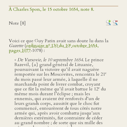
À Charles Spon, le 15 octobre 1654, note 8.
Note [8]
Voici ce que Guy Patin avait sans doute lu dans la
o
e
Gazette
(
ordinaire n
130 du 10
octobre 1654,
pages 1077
‑1078) :
«
De Varsovie, le 10 septembre 1654
. Le prince
Razevil, {a} grand général de Lituanie,
poursuivant la victoire qu’il avait naguère
e
remportée sur les Moscovites, rencontra le 21
du mois passé leur armée, à laquelle il ne
marchanda point de livrer combat, croyant
e
que ce fût la même qu’il avait battue le 12
du
même mois durant l’éclipse ; mais les
ennemis, qui avaient été renforcés d’un de
leurs grands corps, aussitôt que le choc fut
commencé, entourèrent de tous côtés notre
armée qui, après avoir combattu jusqu’aux
dernières extrémités, fut contrainte de céder
au grand nombre ; de sorte que six mille des