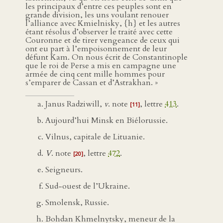
les principaux d’entre ces peuples sont en
grande division, les uns voulant renouer
l’alliance avec Kmielnisky, {h} et les autres
étant résolus d’observer le traité avec cette
Couronne et de tirer vengeance de ceux qui
ont eu part à l’empoisonnement de leur
défunt Kam. On nous écrit de Constantinople
que le roi de Perse a mis en campagne une
armée de cinq cent mille hommes pour
s’emparer de Cassan et d’Astrakhan. »
Janus Radziwill,
v
. note
, lettre
413
.
[11]
Aujourd’hui Minsk en Biélorussie.
Vilnus, capitale de Lituanie.
V
. note
, lettre
472
.
[20]
Seigneurs.
Sud-ouest de l’Ukraine.
Smolensk, Russie.
Bohdan Khmelnytsky, meneur de la