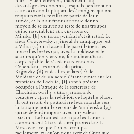
nôtres y demeurèrent, mais beaucoup
davantage des ennemis, lesquels perdirent en
cette occasion la plupart des étrangers qui ont
toujours fait la meilleure partie de leur
armée, et la nuit étant survenue donna
moyen de se sauver au reste de nos troupes
qui se rassemblent aux environs de
Minsko {b} où notre général s’était retiré. Le
sieur Gouciewsky, général de campagne, est
à Vilna {c} où il assemble pareillement les
nouvelles levées qui, avec la noblesse et le
secours qu’on y envoie, feront bientôt un
corps capable de résister aux ennemis.
Cependant, les armées du prince
Ragotzky {d} et des hospodars {e} de
Moldavie et de Valachie s’étant jointes sur les
frontières de Podolie, {f} sont à présent
occupées à l’attaque de la forteresse de
Chechrin, où il y a une garnison de
cosaques ; après la reddition de laquelle place,
ils ont résolu de poursuivre leur marche vers
la Lituanie pour le secours de Smolensko {g}
qui se défend toujours avec une valeur
extrême. Le bruit est aussi que les Tartares
commencent à faire des irruptions dans la
Moscovie ; ce que l’on ne croit pas
facilement, vu qu’on nous écrit de Crim que