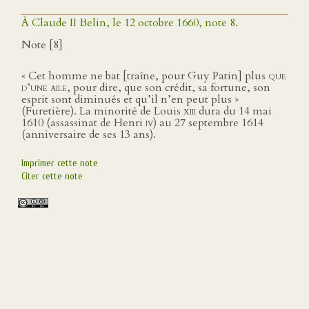
À Claude II Belin, le 12 octobre 1660, note 8.
Note [8]
« Cet homme ne bat [traîne, pour Guy Patin] plus
que
d’une aile
, pour dire, que son crédit, sa fortune, son
esprit sont diminués et qu’il n’en peut plus »
(Furetière). La minorité de Louis
xiii
dura du 14 mai
1610 (assassinat de Henri
iv
) au 27 septembre 1614
(anniversaire de ses 13 ans).
Imprimer cette note
Citer cette note