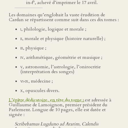
o
in‑f
, achevé d’imprimer le 17 avril.
Les domaines qu’englobait la vaste érudition de
Cardan se répartissent comme suit dans ces dix tomes :
i
, philologie, logique et morale ;
ii
, morale et physique (histoire naturelle) ;
iii
, physique ;
iv
, arithmétique, géométrie et musique ;
v
, astronomie, l’astrologie, l’onirocritie
(interprétation des songes)
vi
‑
ix
, médecine ;
x
, opuscules divers.
L’épître dédicatoire, en tête du tome
i
est adressée à
Guillaume de Lamoignon, premier président du
Parlement. Longue de 10 pages, elle est datée et
signée :
Scribebamus Lugduno ad Ararim, Calendis