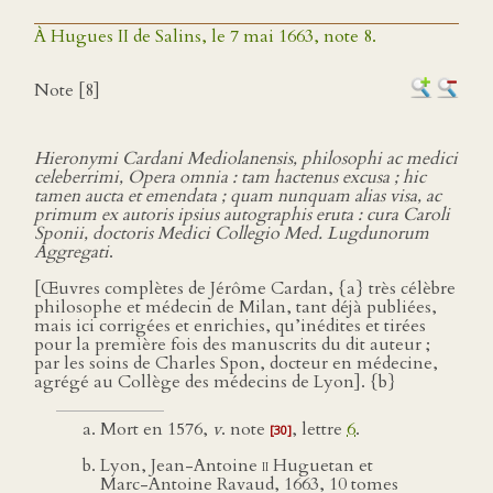
À Hugues II de Salins, le 7 mai 1663, note 8.
Note [8]
Hieronymi Cardani Mediolanensis, philosophi ac medici
celeberrimi, Opera omnia : tam hactenus excusa ; hic
tamen aucta et emendata ; quam nunquam alias visa, ac
primum ex autoris ipsius autographis eruta : cura Caroli
Sponii, doctoris Medici Collegio Med. Lugdunorum
Aggregati
.
[Œuvres complètes de Jérôme Cardan, {a} très célèbre
philosophe et médecin de Milan, tant déjà publiées,
mais ici corrigées et enrichies, qu’inédites et tirées
pour la première fois des manuscrits du dit auteur ;
par les soins de Charles Spon, docteur en médecine,
agrégé au Collège des médecins de Lyon]. {b}
Mort en 1576,
v
. note
, lettre
6
.
[30]
Lyon, Jean-Antoine
ii
Huguetan et
Marc-Antoine Ravaud, 1663, 10 tomes