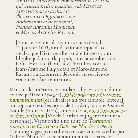
Ianuariis, anno seculi climacterico
m. dc. lxiii.
qui utinam hydræ palatinæ, sub
Hercule
Ludovico
, sit exitialis.
i.h.
Illustrissimæ Dignitatis Tuæ
Addictissimi et devotissimi,
Ioannes Antonius Huguetan,
et Marcus Antonius Ravaud
.
[Nous écrivions de Lyon sur la Saône, le
er
1
janvier 1663, année climatérique de ce
siècle, que Dieu veuille rendre funeste pour
l’hydre palatine (le pape), sous la conduite de
Louis Hercule (Louis
xiv
). Veuillez voir ici
Jean-Antoine Huguetan et Marc-Antoine
Ravaud parfaitement dévoués au service de
votre très illustre mérite].
Vantant les mérites de Cardan, elle est suivie d’une
courte préface (2 pages),
Bibliopolarum ad lectorem
humanissimum
[des libraires au très aimable lecteur],
où apparaissent les noms de Cardan, Spon et Gabriel
Naudé (mort en 1653), auteur de la
Vita Cardani ac de
eodem iudicium
[Vie de Cardan et jugement sur sa
personne]. Vient enfin une suite de
Testimonia
præcipua de Cardano a Gabriele Naudeo collecta
[Témoignages particuliers sur Cardan, recueillis par
Gabriel Naudé], avec notamment des textes de