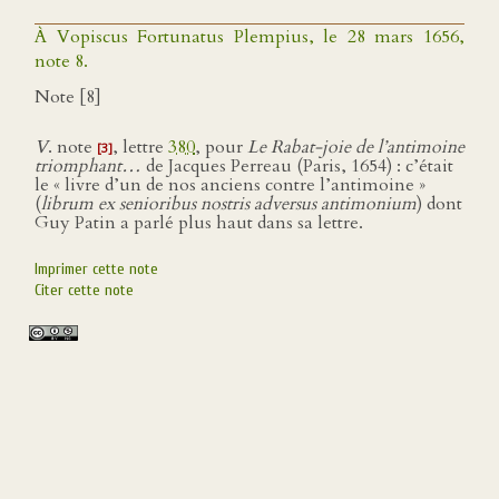
À Vopiscus Fortunatus Plempius, le 28 mars 1656,
note 8.
Note [8]
V
. note
, lettre
380
, pour
Le Rabat-joie de l’antimoine
[3]
triomphant…
de Jacques Perreau (Paris, 1654) : c’était
le « livre d’un de nos anciens contre l’antimoine »
(
librum ex senioribus nostris adversus antimonium
) dont
Guy Patin a parlé plus haut dans sa lettre.
Imprimer cette note
Citer cette note