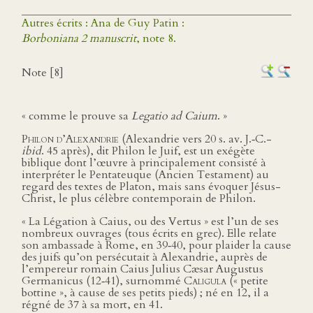
Autres écrits : Ana de Guy Patin :
Borboniana 2 manuscrit
, note 8.
Note [8]
« comme le prouve sa
Legatio ad Caium
. »
Philon d’Alexandrie
(Alexandrie vers 20 s. av. J.‑C.-
ibid
. 45 après), dit Philon le Juif, est un exégète
biblique dont l’œuvre à principalement consisté à
interpréter le Pentateuque (Ancien Testament) au
regard des textes de Platon, mais sans évoquer Jésus-
Christ, le plus célèbre contemporain de Philon.
« La Légation à Caius, ou des Vertus » est l’un de ses
nombreux ouvrages (tous écrits en grec). Elle relate
son ambassade à Rome, en 39‑40, pour plaider la cause
des juifs qu’on persécutait à Alexandrie, auprès de
l’empereur romain Caius Julius Cæsar Augustus
Germanicus (12‑41), surnommé
Caligula
(« petite
bottine », à cause de ses petits pieds) ; né en 12, il a
régné de 37 à sa mort, en 41.