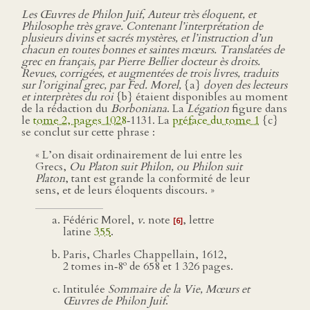
Les Œuvres de Philon Juif, Auteur très éloquent, et
Philosophe très grave. Contenant l’interprétation de
plusieurs divins et sacrés mystères, et l’instruction d’un
chacun en toutes bonnes et saintes mœurs. Translatées de
grec en français, par Pierre Bellier docteur ès droits.
Revues, corrigées, et augmentées de trois livres, traduits
sur l’original grec, par Fed. Morel,
{a}
doyen des lecteurs
et interprètes du roi
{b} étaient disponibles au moment
de la rédaction du
Borboniana
. La
Légation
figure dans
le
tome 2, pages 1028
‑1131. La
préface du tome 1
{c}
se conclut sur cette phrase :
« L’on disait ordinairement de lui entre les
Grecs,
Ou Platon suit Philon, ou Philon suit
Platon
, tant est grande la conformité de leur
sens, et de leurs éloquents discours. »
Fédéric Morel,
v
. note
, lettre
[6]
latine
355
.
Paris, Charles Chappellain, 1612,
o
2 tomes in‑8
de 658 et 1 326 pages.
Intitulée
Sommaire de la Vie, Mœurs et
Œuvres de Philon Juif
.