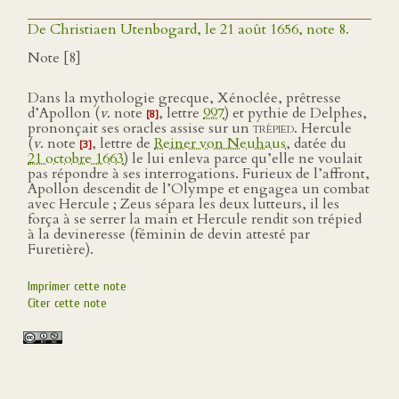
De Christiaen Utenbogard, le 21 août 1656, note 8.
Note [8]
Dans la mythologie grecque, Xénoclée, prêtresse
d’Apollon (
v
. note
, lettre
997
) et pythie de Delphes,
[8]
prononçait ses oracles assise sur un
trépied
. Hercule
(
v
. note
, lettre de
Reiner von Neuhaus
, datée du
[3]
21 octobre 1663
) le lui enleva parce qu’elle ne voulait
pas répondre à ses interrogations. Furieux de l’affront,
Apollon descendit de l’Olympe et engagea un combat
avec Hercule ; Zeus sépara les deux lutteurs, il les
força à se serrer la main et Hercule rendit son trépied
à la devineresse (féminin de devin attesté par
Furetière).
Imprimer cette note
Citer cette note