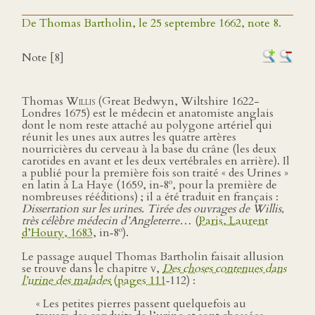
De Thomas Bartholin, le 25 septembre 1662, note 8.
Note [8]
Thomas
Willis
(Great Bedwyn, Wiltshire 1622-
Londres 1675) est le médecin et anatomiste anglais
dont le nom reste attaché au polygone artériel qui
réunit les unes aux autres les quatre artères
nourricières du cerveau à la base du crâne (les deux
carotides en avant et les deux vertébrales en arrière). Il
a publié pour la première fois son traité « des Urines »
o
en latin à La Haye (1659, in‑8
, pour la première de
nombreuses rééditions) ; il a été traduit en français :
Dissertation sur les urines. Tirée des ouvrages de Willis,
très célèbre médecin d’Angleterre…
(
Paris, Laurent
o
d’Houry, 1683
, in‑8
).
Le passage auquel Thomas Bartholin faisait allusion
se trouve dans le chapitre
v
,
Des choses contenues dans
l’urine des malades
(pages 111
‑112) :
« Les petites pierres passent quelquefois au