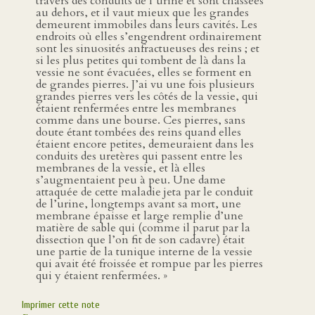
travers des conduits de l’urine et sont chassées
au dehors, et il vaut mieux que les grandes
demeurent immobiles dans leurs cavités. Les
endroits où elles s’engendrent ordinairement
sont les sinuosités anfractueuses des reins ; et
si les plus petites qui tombent de là dans la
vessie ne sont évacuées, elles se forment en
de grandes pierres. J’ai vu une fois plusieurs
grandes pierres vers les côtés de la vessie, qui
étaient renfermées entre les membranes
comme dans une bourse. Ces pierres, sans
doute étant tombées des reins quand elles
étaient encore petites, demeuraient dans les
conduits des uretères qui passent entre les
membranes de la vessie, et là elles
s’augmentaient peu à peu. Une dame
attaquée de cette maladie jeta par le conduit
de l’urine, longtemps avant sa mort, une
membrane épaisse et large remplie d’une
matière de sable qui (comme il parut par la
dissection que l’on fit de son cadavre) était
une partie de la tunique interne de la vessie
qui avait été froissée et rompue par les pierres
qui y étaient renfermées. »
Imprimer cette note