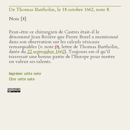
De Thomas Bartholin, le 18 octobre 1662, note 8.
Note [8]
Peut-être ce chirurgien de Castres était-il le
dénommé Jean Rivière que Pierre Borel a mentionné
dans son observation sur les calculs vésicaux
remarquables (
v
. note
, lettre de Thomas Bartholin,
[7]
datée du
22 septembre 1662
). Toujours est-il qu’il
traversait une bonne partie de l’Europe pour mettre
en valeur ses talents.
Imprimer cette note
Citer cette note