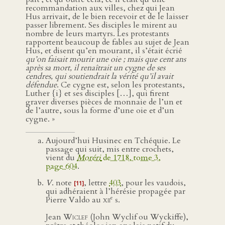
recommandation aux villes, chez qui Jean
Hus arrivait, de le bien recevoir et de le laisser
passer librement. Ses disciples le mirent au
nombre de leurs martyrs. Les protestants
rapportent beaucoup de fables au sujet de Jean
Hus, et disent qu’en mourant, il s’était écrié
qu’on faisait mourir une oie ; mais que cent ans
après sa mort, il renaîtrait un cygne de ses
cendres, qui soutiendrait la vérité qu’il avait
défendue
. Ce cygne est, selon les protestants,
Luther {i} et ses disciples […], qui firent
graver diverses pièces de monnaie de l’un et
de l’autre, sous la forme d’une oie et d’un
cygne. »
Aujourd’hui Husinec en Tchéquie. Le
passage qui suit, mis entre crochets,
vient du
Moréri
de 1718, tome 3,
page 604
.
V
. note
, lettre
403
, pour les vaudois,
[11]
qui adhéraient à l’hérésie propagée par
e
Pierre Valdo au
xii
s.
Jean
Wiclef
(John Wyclif ou Wyckiffe),