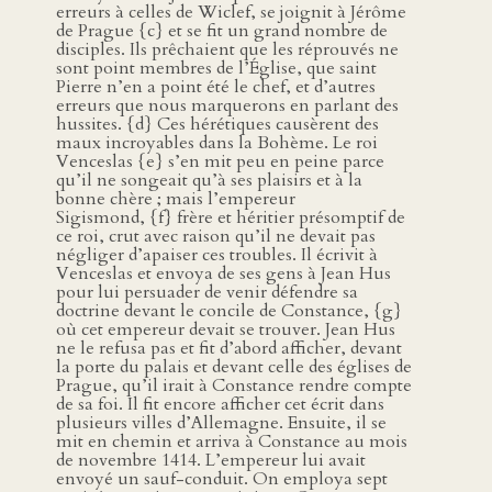
erreurs à celles de Wiclef, se joignit à Jérôme
de Prague {c} et se fit un grand nombre de
disciples. Ils prêchaient que les réprouvés ne
sont point membres de l’Église, que saint
Pierre n’en a point été le chef, et d’autres
erreurs que nous marquerons en parlant des
hussites. {d} Ces hérétiques causèrent des
maux incroyables dans la Bohème. Le roi
Venceslas {e} s’en mit peu en peine parce
qu’il ne songeait qu’à ses plaisirs et à la
bonne chère ; mais l’empereur
Sigismond, {f} frère et héritier présomptif de
ce roi, crut avec raison qu’il ne devait pas
négliger d’apaiser ces troubles. Il écrivit à
Venceslas et envoya de ses gens à Jean Hus
pour lui persuader de venir défendre sa
doctrine devant le concile de Constance, {g}
où cet empereur devait se trouver. Jean Hus
ne le refusa pas et fit d’abord afficher, devant
la porte du palais et devant celle des églises de
Prague, qu’il irait à Constance rendre compte
de sa foi. Il fit encore afficher cet écrit dans
plusieurs villes d’Allemagne. Ensuite, il se
mit en chemin et arriva à Constance au mois
de novembre 1414. L’empereur lui avait
envoyé un sauf-conduit. On employa sept