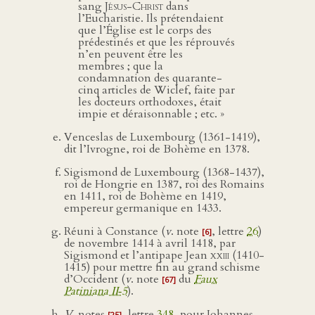
sang
Jésus-Christ
dans
l’Eucharistie. Ils prétendaient
que l’Église est le corps des
prédestinés et que les réprouvés
n’en peuvent être les
membres ; que la
condamnation des quarante-
cinq articles de Wiclef, faite par
les docteurs orthodoxes, était
impie et déraisonnable ; etc. »
Venceslas de Luxembourg (1361-1419),
dit l’Ivrogne, roi de Bohème en 1378.
Sigismond de Luxembourg (1368-1437),
roi de Hongrie en 1387, roi des Romains
en 1411, roi de Bohème en 1419,
empereur germanique en 1433.
Réuni à Constance (
v
. note
, lettre
26
)
[6]
de novembre 1414 à avril 1418, par
Sigismond et l’antipape Jean
xxiii
(1410-
1415) pour mettre fin au grand schisme
d’Occident (
v
. note
du
Faux
[67]
Patiniana II‑5
).
V
. notes
, lettre
348
, pour Iohannes
[25]