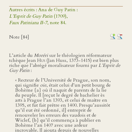
Autres écrits : Ana de Guy Patin :
L’Esprit de Guy Patin
(1709),
Faux Patiniana II-7
, note 84.
Note [84]
L’article du
Moréri
sur le théologien réformateur
tchèque Jean
Hus
(Jan Huss, 1373-1415) est bien plus
riche que l’abrégé moralisateur fourni par
L’Esprit de
Guy Patin
:
« Recteur de l’Université de Prague, son nom,
qui signifie
oie
, était celui d’un petit bourg de
Bohème {a} où il naquit de parents de la lie
du peuple. Il [reçut le degré de bachelier ès
arts à Prague l’an 1393, et celui de maître en
1395, et fut fait prêtre en 1400. Presqu’aussitôt
qu’il eut été ordonné, il] entreprit de
renouveler les erreurs des vaudois et de
Wiclef, {b} qu’il commença à publier en
Bohème l’an 1407 avec une ardeur
incroyable. Il ajouta depuis de nouvelles