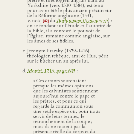
prêtre et théologien anglais natif du
Yorkshire (vers 1330-1384), est tenu
pour avoir été le plus ancien précurseur
de la Réforme anglicane (1531,
v
. note
du
Borboniana 10 manuscrit
) :
[42]
en se fondant sur l’étude et l’autorité de
la Bible, il a contesté le pouvoir de
l’Église, romaine comme anglaise, sur
les âmes de ses fidèles.
Jeronym Prazsky (1379-1416),
théologien tchèque, ami de Hus, périt
sur le bûcher un an après lui.
Moréri
, 1716, page 605
:
« Ces errants soutenaient
presque les mêmes opinions
que les calvinistes soutiennent
aujourd’hui contre le pape et
les prêtres, et pour ce qui
regarde la communion sous
une seule espèce ou, pour nous
servir de leurs termes, le
retranchement de la coupe ;
mais ils ne niaient pas la
présence réelle du corps et du