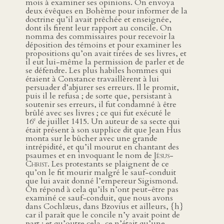
mois à examiner ses opinions. On envoya
deux évêques en Bohème pour informer de la
doctrine qu’il avait prêchée et enseignée,
dont ils firent leur rapport au concile. On
nomma des commissaires pour recevoir la
déposition des témoins et pour examiner les
propositions qu’on avait tirées de ses livres, et
il eut lui-même la permission de parler et de
se défendre. Les plus habiles hommes qui
étaient à Constance travaillèrent à lui
persuader d’abjurer ses erreurs. Il le promit,
puis il le refusa ; de sorte que, persistant à
soutenir ses erreurs, il fut condamné à être
brûlé avec ses livres ; ce qui fut exécuté le
e
16
de juillet 1415. Un auteur de sa secte qui
était présent à son supplice dit que Jean Hus
monta sur le bûcher avec une grande
intrépidité, et qu’il mourut en chantant des
psaumes et en invoquant le nom de
Jésus-
Christ
. Les protestants se plaignent de ce
qu’on le fit mourir malgré le sauf-conduit
que lui avait donné l’empereur Sigismond.
On répond à cela qu’ils n’ont peut-être pas
examiné ce sauf-conduit, que nous avons
dans Cochlæus, dans Bzovius et ailleurs, {h}
car il paraît que le concile n’y avait point de
part ; et qu’outre cela, ce n’était qu’une