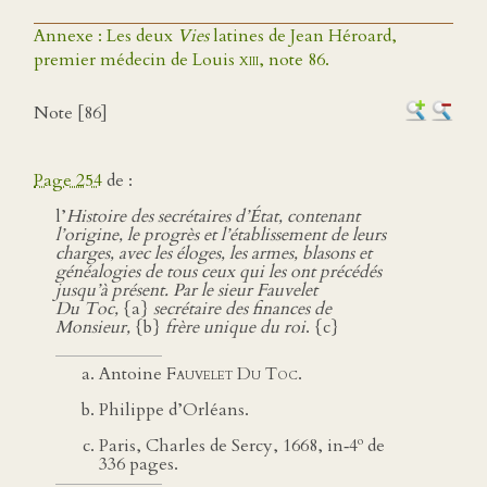
Annexe : Les deux
Vies
latines de Jean Héroard,
premier médecin de Louis
xiii
, note 86.
Note [86]
Page 254
de :
l’
Histoire des secrétaires d’État, contenant
l’origine, le progrès et l’établissement de leurs
charges, avec les éloges, les armes, blasons et
généalogies de tous ceux qui les ont précédés
jusqu’à présent. Par le sieur Fauvelet
Du Toc,
{a}
secrétaire des finances de
Monsieur,
{b}
frère unique du roi
. {c}
Antoine
Fauvelet Du Toc
.
Philippe d’Orléans.
o
Paris, Charles de Sercy, 1668, in‑4
de
336 pages.