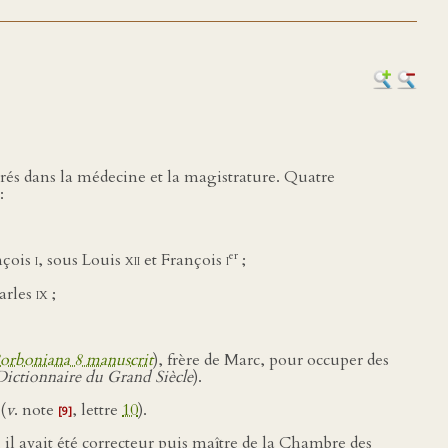
trés dans la médecine et la magistrature. Quatre
:
er
ançois
i
, sous Louis
xii
et François
i
;
arles
ix
;
orboniana 8 manuscrit
), frère de Marc, pour occuper des
Dictionnaire du Grand Siècle
).
(
v
. note
, lettre
10
).
[9]
, il avait été correcteur puis maître de la Chambre des