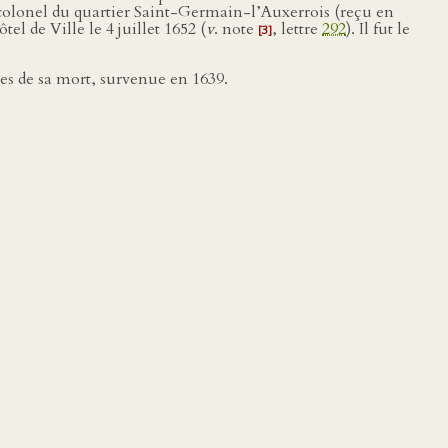
e colonel du quartier Saint-Germain-l’Auxerrois (reçu en
l de Ville le 4 juillet 1652 (
v
. note
, lettre
292
). Il fut le
[3]
ces de sa mort, survenue en 1639.