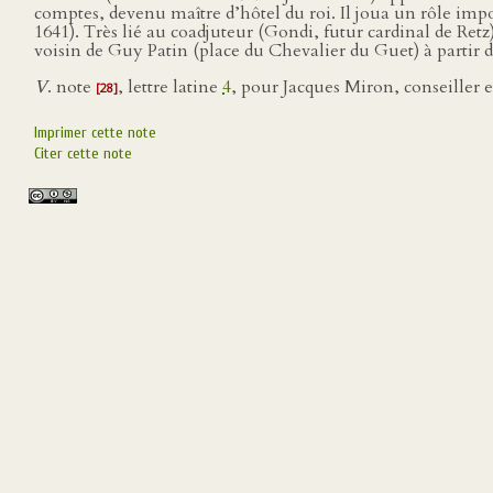
comptes, devenu maître d’hôtel du roi. Il joua un rôle imp
1641). Très lié au coadjuteur (Gondi, futur cardinal de Ret
voisin de Guy Patin (place du Chevalier du Guet) à partir d
V
. note
, lettre latine
4
, pour Jacques Miron, conseiller e
[28]
Imprimer cette note
Citer cette note