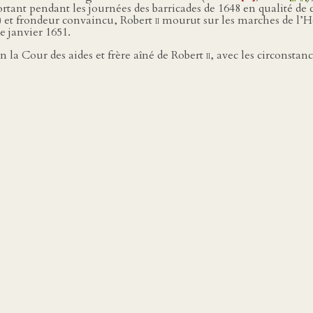
ortant pendant les journées des barricades de 1648 en qualité d
z) et frondeur convaincu, Robert
ii
mourut sur les marches de l’Hôte
e janvier 1651.
n la Cour des aides et frère aîné de Robert
ii
, avec les circonstan