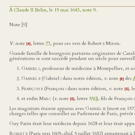
À Claude II Belin, le 15 mai 1643, note 9.
Note [9]
V
. note
, lettre
77
, pour ces vers de Robert
ii
Miron.
[4]
Grande famille de bourgeois parisiens originaires de Cata
générations se sont succédé pendant un siècle pour surveiller
Gabriel i
, professeur de médecine à Montpellier, et s
Gabriel ii
(Gabriel
i
dans notre édition,
v
. note
des
P
[8]
François ii
(François
i
dans notre édition,
v
. note
, l
[6]
et enfin
Marc
(
v
. note
, lettre
550
), fils de François
i
[6]
Les magistrats étaient apparus avec
Gabriel iii
(mort en 157
charges telles que conseiller au Parlement de Paris, prévô
Guy Patin était leur médecin depuis 1628 et leur était app
Robert ii
(Paris vers 1605-
ibid
. 5 juillet 1652) appartenait à