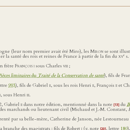
logne (leur nom premier avait été Miro), les
Miron
se sont illus
e
 la santé des rois et reines de France à partir de la fin du
xv
s. 
on frère
François i
sous Charles
viii
;
ièces liminaires
du
Traité de la Conservation de santé
), fils de Fr
ettre
993
), fils de Gabriel
ii
, sous les rois Henri
ii
, François
ii
et Ch
i
, sous Henri
iii
.
2, Gabriel
ii
dans notre édition, mentionné dans la note
du
B
[13]
t des marchands ou lieutenant civil (Michaud et J.‑M. Constant,
arenté par sa belle-mère, Catherine de Janson, née Lestourneau 
 la branche des magistrats : fils de Robert
i
(
v
. note
, lettre
180
)
[20]