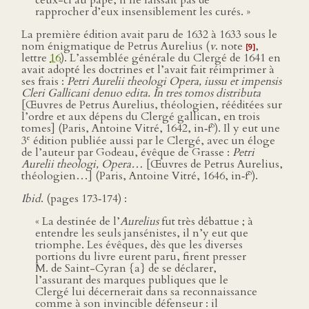
ceux-ci au pape, il ne laissait pas de
rapprocher d’eux insensiblement les curés. »
La première édition avait paru de 1632 à 1633 sous le
nom énigmatique de Petrus Aurelius (
v
. note
,
[9]
lettre
16
). L’assemblée générale du Clergé de 1641 en
avait adopté les doctrines et l’avait fait réimprimer à
ses frais :
Petri Aurelii theologi Opera, iussu et impensis
Cleri Gallicani denuo edita. In tres tomos distributa
[Œuvres de Petrus Aurelius, théologien, rééditées sur
l’ordre et aux dépens du Clergé gallican, en trois
o
tomes] (Paris, Antoine Vitré, 1642, in‑f
). Il y eut une
e
3
édition publiée aussi par le Clergé, avec un éloge
de l’auteur par Godeau, évêque de Grasse :
Petri
Aurelii theologi, Opera…
[Œuvres de Petrus Aurelius,
o
théologien…] (Paris, Antoine Vitré, 1646, in‑f
).
Ibid
. (pages 173‑174) :
« La destinée de l’
Aurelius
fut très débattue ; à
entendre les seuls jansénistes, il n’y eut que
triomphe. Les évêques, dès que les diverses
portions du livre eurent paru, firent presser
M. de Saint-Cyran {a} de se déclarer,
l’assurant des marques publiques que le
Clergé lui décernerait dans sa reconnaissance
comme à son invincible défenseur : il