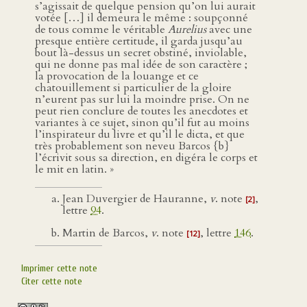
s’agissait de quelque pension qu’on lui aurait
votée […] il demeura le même : soupçonné
de tous comme le véritable
Aurelius
avec une
presque entière certitude, il garda jusqu’au
bout là-dessus un secret obstiné, inviolable,
qui ne donne pas mal idée de son caractère ;
la provocation de la louange et ce
chatouillement si particulier de la gloire
n’eurent pas sur lui la moindre prise. On ne
peut rien conclure de toutes les anecdotes et
variantes à ce sujet, sinon qu’il fut au moins
l’inspirateur du livre et qu’il le dicta, et que
très probablement son neveu Barcos {b}
l’écrivit sous sa direction, en digéra le corps et
le mit en latin. »
Jean Duvergier de Hauranne,
v
. note
,
[2]
lettre
94
.
Martin de Barcos,
v
. note
, lettre
146
.
[12]
Imprimer cette note
Citer cette note