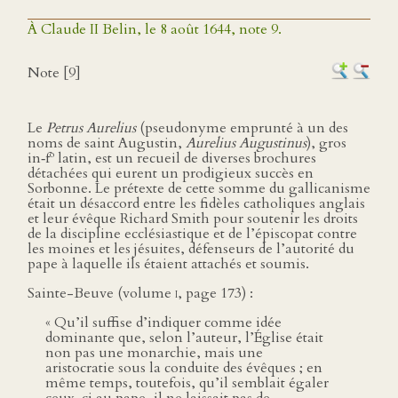
À Claude II Belin, le 8 août 1644, note 9.
Note [9]
Le
Petrus Aurelius
(pseudonyme emprunté à un des
noms de saint Augustin,
Aurelius Augustinus
), gros
o
in‑f
latin, est un recueil de diverses brochures
détachées qui eurent un prodigieux succès en
Sorbonne. Le prétexte de cette somme du gallicanisme
était un désaccord entre les fidèles catholiques anglais
et leur évêque Richard Smith pour soutenir les droits
de la discipline ecclésiastique et de l’épiscopat contre
les moines et les jésuites, défenseurs de l’autorité du
pape à laquelle ils étaient attachés et soumis.
Sainte-Beuve (volume
i
, page 173) :
« Qu’il suffise d’indiquer comme idée
dominante que, selon l’auteur, l’Église était
non pas une monarchie, mais une
aristocratie sous la conduite des évêques ; en
même temps, toutefois, qu’il semblait égaler