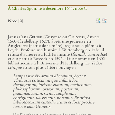
À Charles Spon, le 6 décembre 1644, note 9.
Note [9]
Janus (Jan)
Grüter
(Gruytere ou Gruterus, Anvers
1560-Heidelberg 1627), après une jeunesse en
Angleterre (patrie de sa mère), reçut ses diplômes à
Leyde. Professeur d’histoire à Wittemberg en 1586, il
refusa d’adhérer au luthérianisme (
formula concordiæ
)
et dut partir à Rostock en 1592 ; il fut nommé en 1602
bibliothécaire à l’Université d’Heidelberg. Le
Trésor
critique
est son plus célèbre ouvrage :
Lampas sive fax artium liberalium, hoc est
Thesaurus criticus, in quo infiniti loci
theologorum, iurisconsultorum, medicorum,
philosophorum, oratorum, poetarum,
grammaticorum, scripta supplentur,
corriguntur, illustrantur, notantur. Ex otiosa
bibliothecarum custodia erutus et foras prodire
iussus a Iano Grutero
.