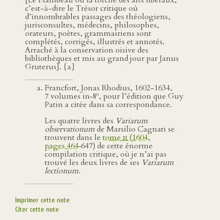
[Le Flambeau ou la torche des arts libéraux,
c’est-à-dire le Trésor critique où
d’innombrables passages des théologiens,
jurisconsultes, médecins, philosophes,
orateurs, poètes, grammairiens sont
complétés, corrigés, illustrés et annotés.
Arraché à la conservation oisive des
bibliothèques et mis au grand jour par Janus
Gruterus]. {a}
Francfort, Jonas Rhodius, 1602-1634,
o
7 volumes in‑8
, pour l’édition que Guy
Patin a citée dans sa correspondance.
Les quatre livres des
Variarum
observationum
de Marsilio Cagnati se
trouvent dans le
tome
iii
(1604,
pages 464
‑647) de cette énorme
compilation critique, où je n’ai pas
trouvé les deux livres de ses
Variarum
lectionum
.
Imprimer cette note
Citer cette note