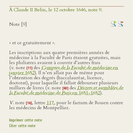
À Claude II Belin, le 12 octobre 1646, note 9.
Note [9]
« et ce gratuitement ».
Les inscriptions aux quatre premières années de
médecine à la Faculté de Paris étaient gratuites, mais
les philiatres avaient à couvrir d’autres frais
(
v
. note
des
Comptes de la Faculté de médecine
en
[11]
janvier 1652
). Il n’en allait pas de même pour
l’obtention des degrés (baccalauréat, licence,
doctorat), pour laquelle il fallait débourser plusieurs
milliers de livres (
v
. note
des
Décrets et asemblées de
[60]
la Faculté de médecine de Paris
en 1651-1652
).
V
. note
, lettre
117
, pour le factum de Rouen contre
[16]
les médecins de Montpellier.
Imprimer cette note
Citer cette note