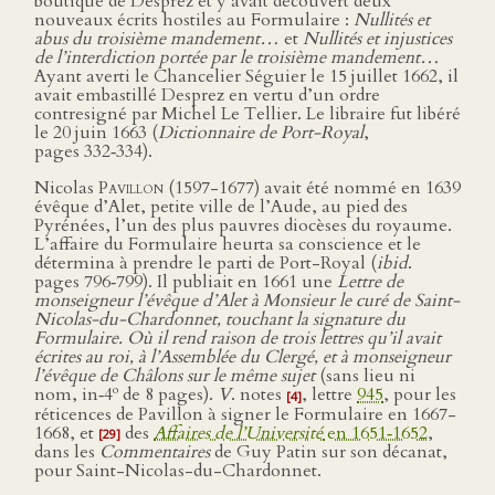
boutique de Desprez et y avait découvert deux
nouveaux écrits hostiles au Formulaire :
Nullités et
abus du troisième mandement…
et
Nullités et injustices
de l’interdiction portée par le troisième mandement…
Ayant averti le Chancelier Séguier le 15 juillet 1662, il
avait embastillé Desprez en vertu d’un ordre
contresigné par Michel Le Tellier. Le libraire fut libéré
le 20 juin 1663 (
Dictionnaire de Port-Royal
,
pages 332‑334).
Nicolas
Pavillon
(1597-1677) avait été nommé en 1639
évêque d’Alet, petite ville de l’Aude, au pied des
Pyrénées, l’un des plus pauvres diocèses du royaume.
L’affaire du Formulaire heurta sa conscience et le
détermina à prendre le parti de Port-Royal (
ibid
.
pages 796‑799). Il publiait en 1661 une
Lettre de
monseigneur l’évêque d’Alet à Monsieur le curé de Saint-
Nicolas-du-Chardonnet, touchant la signature du
Formulaire. Où il rend raison de trois lettres qu’il avait
écrites au roi, à l’Assemblée du Clergé, et à monseigneur
l’évêque de Châlons sur le même sujet
(sans lieu ni
o
nom, in‑4
de 8 pages).
V
. notes
, lettre
945
, pour les
[4]
réticences de Pavillon à signer le Formulaire en 1667-
1668, et
des
Affaires de l’Université
en 1651‑1652
,
[29]
dans les
Commentaires
de Guy Patin sur son décanat,
pour Saint-Nicolas-du-Chardonnet.