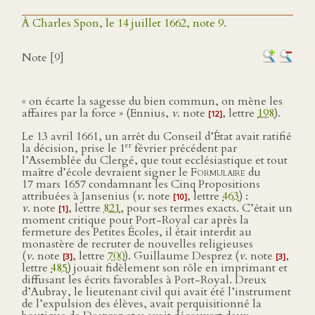
À Charles Spon, le 14 juillet 1662, note 9.
Note [9]
« on écarte la sagesse du bien commun, on mène les
affaires par la force » (Ennius,
v
. note
, lettre
198
).
[12]
Le 13 avril 1661, un arrêt du Conseil d’État avait ratifié
er
la décision, prise le 1
février précédent par
l’Assemblée du Clergé, que tout ecclésiastique et tout
maître d’école devraient signer le
Formulaire
du
17 mars 1657 condamnant les Cinq Propositions
attribuées à Jansenius (
v
. note
, lettre
463
) :
[10]
v
. note
, lettre
821
, pour ses termes exacts. C’était un
[1]
moment critique pour Port-Royal car après la
fermeture des Petites Écoles, il était interdit au
monastère de recruter de nouvelles religieuses
(
v
. note
, lettre
700
). Guillaume Desprez (
v
. note
,
[3]
[3]
lettre
485
) jouait fidèlement son rôle en imprimant et
diffusant les écrits favorables à Port-Royal. Dreux
d’Aubray, le lieutenant civil qui avait été l’instrument
de l’expulsion des élèves, avait perquisitionné la