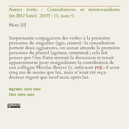
Autres écrits : Consultations et mémorandums
(
ms BIU Santé
2007) : 11, note 9.
Note [9]
Surprenante conjugaison des verbes à la première
personne du singulier (
ago
,
censeo
) : la consultation
portant deux signatures, on aurait attendu la première
personne du pluriel (
agimus
,
censemus
) ; cela fait
penser que Guy Patin menait la discussion et tenait
apparemment pour insignifiante la contribution de
son collègue Nicolas Brayer (
v. infra
note
) ; il avait
[11]
cinq ans de moins que lui, mais n’avait été reçu
docteur régent que neuf mois après lui.
Imprimer cette note
Citer cette note