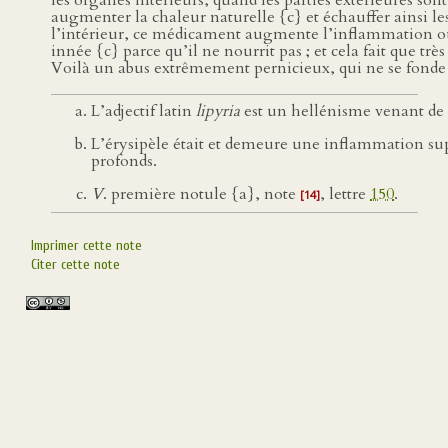
les organes intérieurs, quand les parties extérieures son
augmenter la chaleur naturelle {c} et échauffer ainsi les 
l’intérieur, ce médicament augmente l’inflammation ou 
innée {c} parce qu’il ne nourrit pas ; et cela fait que t
Voilà un abus extrêmement pernicieux, qui ne se fonde 
L’adjectif latin
lipyria
est un hellénisme venant de
L’érysipèle était et demeure une inflammation super
profonds.
V
. première notule {a}, note
, lettre
150
.
[14]
Imprimer cette note
Citer cette note