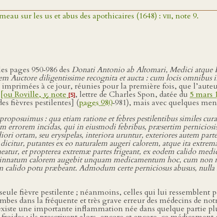
meau sur les us et abus des apothicaires (1648) :
viii
, note 9.
 les pages 950‑986 des
Donati Antonio ab Altomari, Medici atque 
m Auctore diligentissime recognita et aucta : cum locis omnibus i
é imprimées à ce jour, réunies pour la première fois, que l’au
[ou Roville,
v
. note
, lettre de Charles Spon, datée du
5 mars 
[5]
s fièvres pestilentes] (
pages 980
‑981), mais avec quelques men
proposuimus : qua etiam ratione et febres pestilentibus similes cur
rem incidas, qui in eiusmodi febribus, præsertim perniciosis, et
ri ortam, seu erysipelas, interiora uruntur, exteriores autem p
citur, putantes ex eo naturalem augeri calorem, atque ita extrema
ineatur, et propterea extremæ partes frigeant, ex eodem calido me
am innatum calorem augebit unquam medicamentum hoc, cum non nut
m calido potu præbeant. Admodum certe perniciosus abusus, nulla ra
seule fièvre pestilente ; néanmoins, celles qui lui ressemblent 
bes dans la fréquente et très grave erreur des médecins de notre
 existe une importante inflammation née dans quelque partie plu