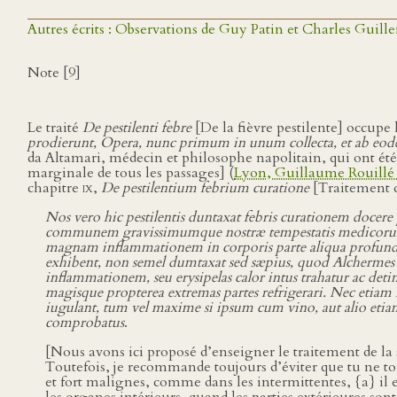
Autres écrits : Observations de Guy Patin et Charles Guille
Note [9]
Le traité
De pestilenti febre
[De la fièvre pestilente] occupe
prodierunt, Opera, nunc primum in unum collecta, et ab eode
da Altamari, médecin et philosophe napolitain, qui ont ét
marginale de tous les passages] (
Lyon, Guillaume Rouillé 
chapitre
ix
,
De pestilentium febrium curatione
[Traitement de
Nos vero hic pestilentis duntaxat febris curationem docere 
communem gravissimumque nostræ tempestatis medicorum erro
magnam inflammationem in corporis parte aliqua profundio
exhibent, non semel dumtaxat sed sæpius, quod Alchermes di
inflammationem, seu erysipelas calor intus trahatur ac det
magisque propterea extremas partes refrigerari. Nec eti
iugulant, tum vel maxime si ipsum cum vino, aut alio etia
comprobatus
.
[Nous avons ici proposé d’enseigner le traitement de la 
Toutefois, je recommande toujours d’éviter que tu ne tom
et fort malignes, comme dans les intermittentes, {a} il