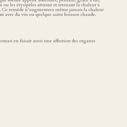
t que Mésué appelle alkermès, pensant, grâce à lui,
 ou les érysipèles attirant et retenant la chaleur à
rnes. Ce remède n’augmentera même jamais la chaleur
nnent avec du vin ou quelque autre boisson chaude.
ltomari en faisait aussi une affection des organes