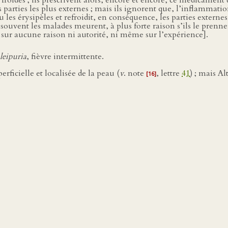
t froides ; ils prescrivent alors, encore et encore, ce médicamen
parties les plus externes ; mais ils ignorent que, l’inflammation
les érysipèles et refroidit, en conséquence, les parties exte
rès souvent les malades meurent, à plus forte raison s’ils le pre
sur aucune raison ni autorité, ni même sur l’expérience].
leipuria
, fièvre intermittente.
ficielle et localisée de la peau (
v
. note
, lettre
41
) ; mais A
[16]