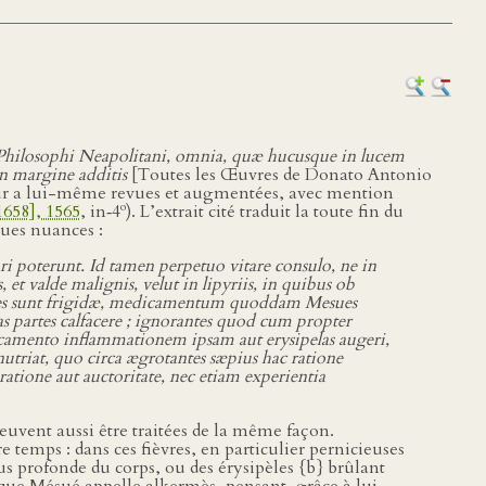
Philosophi Neapolitani, omnia, quæ hucusque in lucem
n margine additis
[Toutes les Œuvres de Donato Antonio
teur a lui-même revues et augmentées, avec mention
o
1658], 1565
, in‑4
). L’extrait cité traduit la toute fin du
ues nuances :
ari poterunt. Id tamen perpetuo vitare consulo, ne in
 valde malignis, velut in lipyriis, in quibus ob
artes sunt frigidæ, medicamentum quoddam Mesues
s partes calfacere ; ignorantes quod cum propter
dicamento inflammationem ipsam aut erysipelas augeri,
riat, quo circa ægrotantes sæpius hac ratione
tione aut auctoritate, nec etiam experientia
peuvent aussi être traitées de la même façon.
 temps : dans ces fièvres, en particulier pernicieuses
s profonde du corps, ou des érysipèles {b} brûlant